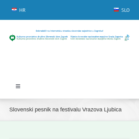
Skip
to
HR
SLO
content
Toggle
Navigation
Domov
Slovenski pesnik na festivalu Vrazova Ljubica
Novice