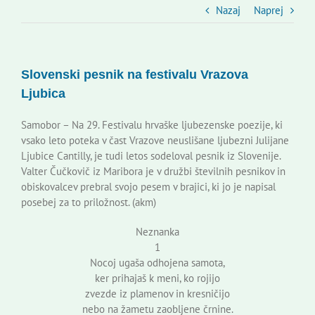
Slovenski dom Zagreb
Nazaj
Naprej
Svet
Slovenski pesnik na festivalu Vrazova
Ljubica
Kontakti
Samobor – Na 29. Festivalu hrvaške ljubezenske poezije, ki
vsako leto poteka v čast Vrazove neuslišane ljubezni Julijane
Novi odmev – naše glasilo
Ljubice Cantilly, je tudi letos sodeloval pesnik iz Slovenije.
Valter Čučkovič iz Maribora je v družbi številnih pesnikov in
obiskovalcev prebral svojo pesem v brajici, ki jo je napisal
Založništvo
posebej za to priložnost. (akm)
Neznanka
Koristne informacije
1
Nocoj ugaša odhojena samota,
ker prihajaš k meni, ko rojijo
zvezde iz plamenov in kresničijo
nebo na žametu zaobljene črnine.