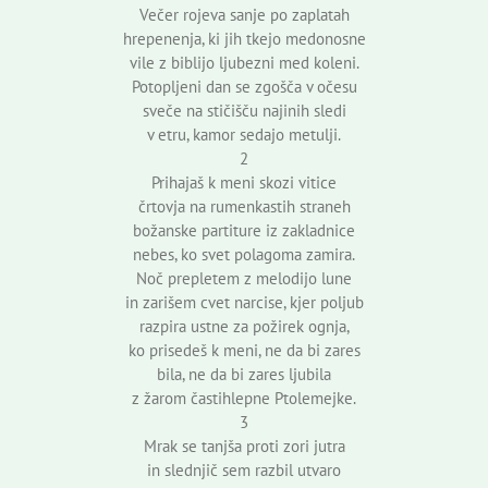
Večer rojeva sanje po zaplatah
hrepenenja, ki jih tkejo medonosne
vile z biblijo ljubezni med koleni.
Potopljeni dan se zgošča v očesu
sveče na stičišču najinih sledi
v etru, kamor sedajo metulji.
2
Prihajaš k meni skozi vitice
črtovja na rumenkastih straneh
božanske partiture iz zakladnice
nebes, ko svet polagoma zamira.
Noč prepletem z melodijo lune
in zarišem cvet narcise, kjer poljub
razpira ustne za požirek ognja,
ko prisedeš k meni, ne da bi zares
bila, ne da bi zares ljubila
z žarom častihlepne Ptolemejke.
3
Mrak se tanjša proti zori jutra
in slednjič sem razbil utvaro