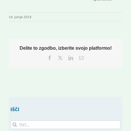
16. junija 2018
Delite to zgodbo, izberite svojo platformo!
Facebook
Twitter
LinkedIn
Email
Išči
Search
for: