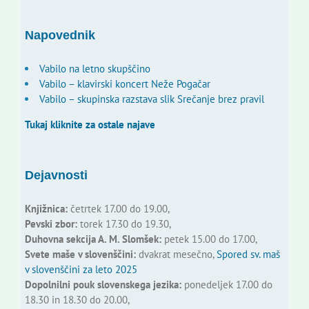
Napovednik
Vabilo na letno skupščino
Vabilo – klavirski koncert Neže Pogačar
Vabilo – skupinska razstava slik Srečanje brez pravil
Tukaj kliknite za ostale najave
Dejavnosti
Knjižnica:
četrtek 17.00 do 19.00,
Pevski zbor:
torek 17.30 do 19.30,
Duhovna sekcija A. M. Slomšek:
petek 15.00 do 17.00,
Svete maše v slovenščini:
dvakrat mesečno,
Spored sv. maš
v slovenščini za leto 2025
Dopolnilni pouk slovenskega jezika:
ponedeljek 17.00 do
18.30 in 18.30 do 20.00,