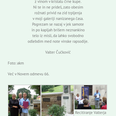
z vinom v kristalu črne kupe.
Ni te in ne prideš, zato obesim
rožnati privid na zid trpljenja
v moji galeriji nanizanega časa.
Pogrezam se nazaj v jek samote
in po kapljah brišem neznankino
telo iz misli, da lahko svobodno
odlebdim med note vinske rapsodije.
Valter Čučkovič
Foto: akm
Več v Novem odmevu 66.
Recitiranje Valterja