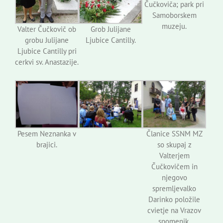
Čučkoviča; park pri
Samoborskem
muzeju.
Valter Čučkovič ob
Grob Julijane
grobu Julijane
Ljubice Cantilly.
Ljubice Cantilly pri
cerkvi sv. Anastazije.
Pesem Neznanka v
Članice SSNM MZ
brajici.
so skupaj z
Valterjem
Čučkovičem in
njegovo
spremljevalko
Darinko položile
cvietje na Vrazov
spomenik.