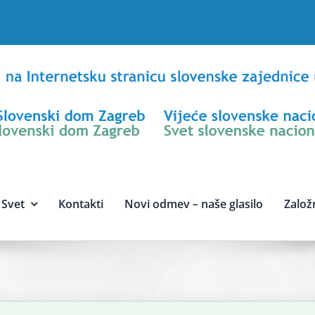
Svet
Kontakti
Novi odmev – naše glasilo
Založ