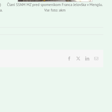
)
Člani SSNM MZ pred spomenikom Franca Jelovška v Mengšu.
a.
Vse foto: akm
Facebook
Twitter
LinkedIn
Email