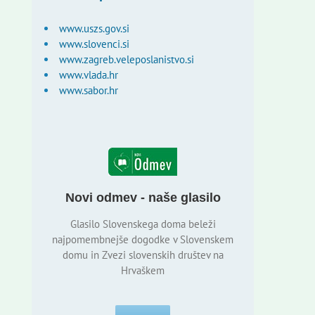
www.uszs.gov.si
www.slovenci.si
www.zagreb.veleposlanistvo.si
www.vlada.hr
www.sabor.hr
Novi odmev - naše glasilo
Glasilo Slovenskega doma beleži
najpomembnejše dogodke v Slovenskem
domu in Zvezi slovenskih društev na
Hrvaškem