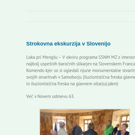
Strokovna ekskurzija v Slovenijo
Loka pri Mengšu – V okviru programa SSNM MZ z imenom na
najbolj uspešnih baročnih slikarjev na Slovenskem Franca 
Komendo kjer so si ogledali njune monumentalne stvaritve,
svojih stvaritvah v Samoborju (iluzionistična freska glavne
in iluzionistična freska na glavnem oltarju).(akm)
Več v Novem odmevu 63.