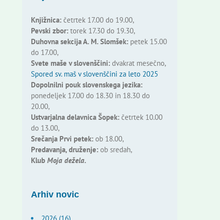
Knjižnica:
četrtek 17.00 do 19.00,
Pevski zbor:
torek 17.30 do 19.30,
Duhovna sekcija A. M. Slomšek:
petek 15.00
do 17.00,
Svete maše v slovenščini:
dvakrat mesečno,
Spored sv. maš v slovenščini za leto 2025
Dopolnilni pouk slovenskega jezika:
ponedeljek 17.00 do 18.30 in 18.30 do
20.00,
Ustvarjalna delavnica Šopek:
četrtek 10.00
do 13.00,
Srečanja Prvi petek:
ob 18.00,
Predavanja, druženje:
ob sredah,
Klub
Moja dežela.
Arhiv novic
2026 (16)