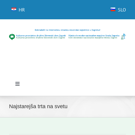
Skip
to
HR
SLO
content
Toggle
Navigation
Domov
Najstarejša trta na svetu
Novice