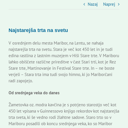
Slovenski dom Zagreb
Nazaj
Naprej
Svet
Najstarejša trta na svetu
Kontakti
V osrednjem delu mesta Maribor, na Lentu, se nahaja
najstarejša trta na svetu. Stara je več kot 450 let in je tudi
edina rastlina z lastnim muzejem v Hiši Stare trte. V Mariboru
Novi odmev – naše glasilo
lahko obiščete različne prireditve v čast Stari trti, kot je Rez
Stare trte, Martinovanje in Festival Stare trte. In – ne boste
verjeli – Stara trta ima tudi svojo himno, ki jo Mariborčani
Založništvo
radi zapojejo.
Od srednjega veka do danes
Koristne informacije
Žametovka oz. modra kavčina je s potrjeno starostjo več kot
450 let vpisana v Guinnessovo knjigo rekordov kot najstarejša
trta sveta, ki še vedno rodi žlahtne sadove. Staro trto so v
Mariboru posadili ob koncu srednjega veka, ko so Maribor