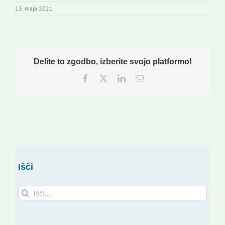
13. maja 2021
Delite to zgodbo, izberite svojo platformo!
Facebook
Twitter
LinkedIn
Email
Išči
Search
for: