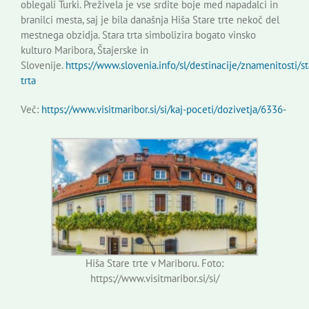
oblegali Turki. Preživela je vse srdite boje med napadalci in
branilci mesta, saj je bila današnja Hiša Stare trte nekoč del
mestnega obzidja. Stara trta simbolizira bogato vinsko
kulturo Maribora, Štajerske in
Slovenije.
https://www.slovenia.info/sl/destinacije/znamenitosti/st
trta
Več:
https://www.visitmaribor.si/si/kaj-poceti/dozivetja/6336-
Hiša Stare trte v Mariboru. Foto:
https://www.visitmaribor.si/si/