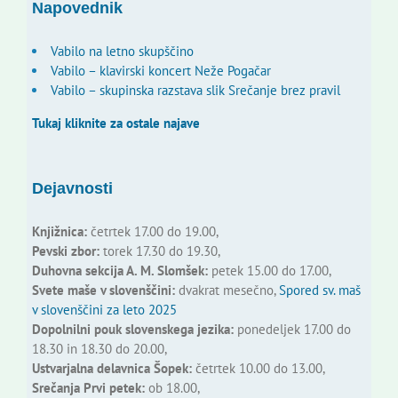
Napovednik
Vabilo na letno skupščino
Vabilo – klavirski koncert Neže Pogačar
Vabilo – skupinska razstava slik Srečanje brez pravil
Tukaj kliknite za ostale najave
Dejavnosti
Knjižnica:
četrtek 17.00 do 19.00,
Pevski zbor:
torek 17.30 do 19.30,
Duhovna sekcija A. M. Slomšek:
petek 15.00 do 17.00,
Svete maše v slovenščini:
dvakrat mesečno,
Spored sv. maš
v slovenščini za leto 2025
Dopolnilni pouk slovenskega jezika:
ponedeljek 17.00 do
18.30 in 18.30 do 20.00,
Ustvarjalna delavnica Šopek:
četrtek 10.00 do 13.00,
Srečanja Prvi petek:
ob 18.00,