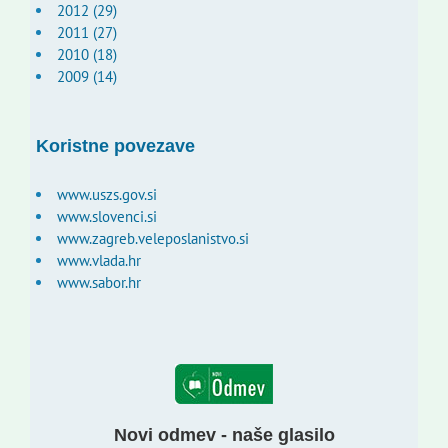
2012 (29)
2011 (27)
2010 (18)
2009 (14)
Koristne povezave
www.uszs.gov.si
www.slovenci.si
www.zagreb.veleposlanistvo.si
www.vlada.hr
www.sabor.hr
Novi odmev - naše glasilo