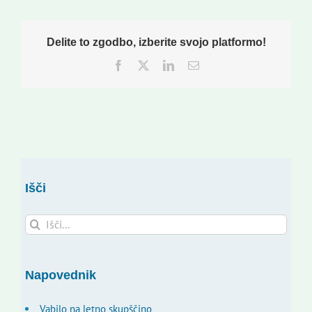
Delite to zgodbo, izberite svojo platformo!
Facebook
Twitter
LinkedIn
Email
Išči
Search
for:
Napovednik
Vabilo na letno skupščino