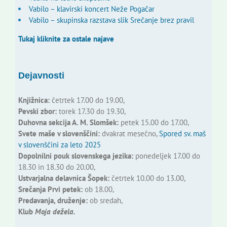
Vabilo – klavirski koncert Neže Pogačar
Vabilo – skupinska razstava slik Srečanje brez pravil
Tukaj kliknite za ostale najave
Dejavnosti
Knjižnica:
četrtek 17.00 do 19.00,
Pevski zbor:
torek 17.30 do 19.30,
Duhovna sekcija A. M. Slomšek:
petek 15.00 do 17.00,
Svete maše v slovenščini:
dvakrat mesečno,
Spored sv. maš
v slovenščini za leto 2025
Dopolnilni pouk slovenskega jezika:
ponedeljek 17.00 do
18.30 in 18.30 do 20.00,
Ustvarjalna delavnica Šopek:
četrtek 10.00 do 13.00,
Srečanja Prvi petek:
ob 18.00,
Predavanja, druženje:
ob sredah,
Klub
Moja dežela.