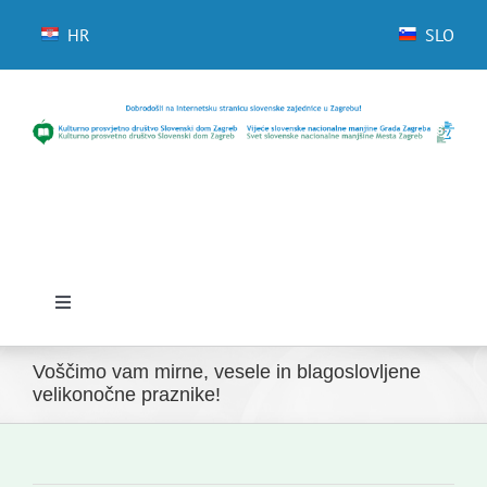
Skip
to
HR
SLO
content
Toggle
Navigation
Domov
Voščimo vam mirne, vesele in blagoslovljene
velikonočne praznike!
Novice