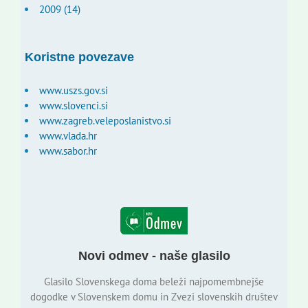
2009 (14)
Koristne povezave
www.uszs.gov.si
www.slovenci.si
www.zagreb.veleposlanistvo.si
www.vlada.hr
www.sabor.hr
Novi odmev - naše glasilo
Glasilo Slovenskega doma beleži najpomembnejše
dogodke v Slovenskem domu in Zvezi slovenskih društev