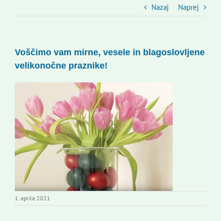
Slovenski dom Zagreb
Nazaj
Naprej
Svet
Voščimo vam mirne, vesele in blagoslovljene
velikonočne praznike!
Kontakti
Novi odmev – naše glasilo
Založništvo
Koristne informacije
1. aprila 2021