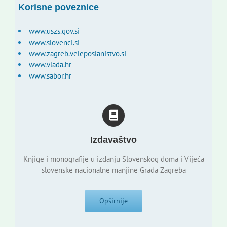
Korisne poveznice
www.uszs.gov.si
www.slovenci.si
www.zagreb.veleposlanistvo.si
www.vlada.hr
www.sabor.hr
Izdavaštvo
Knjige i monografije u izdanju Slovenskog doma i Vijeća
slovenske nacionalne manjine Grada Zagreba
Opširnije