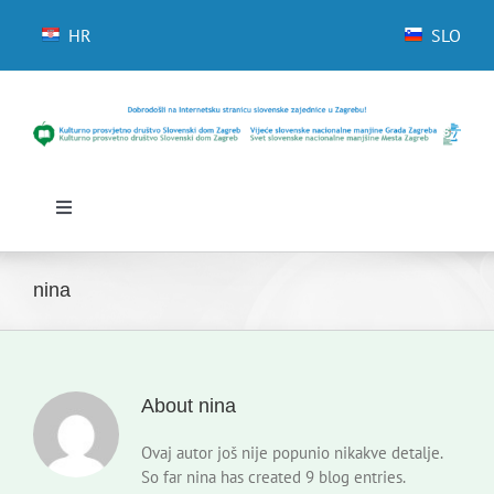
Skip
to
HR
SLO
content
Toggle
Navigation
Početna
Novosti
nina
Slovenski dom Zagreb
Vijeće
About
nina
Kontakti
Novi odmev – naše glasilo
Ovaj autor još nije popunio nikakve detalje.
So far nina has created 9 blog entries.
Izdavaštvo