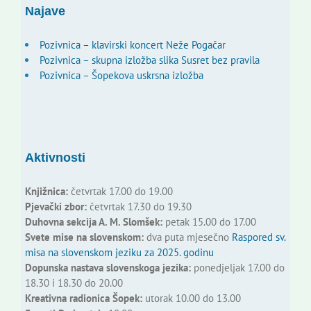
Najave
Pozivnica – klavirski koncert Neže Pogačar
Pozivnica – skupna izložba slika Susret bez pravila
Pozivnica – Šopekova uskrsna izložba
Aktivnosti
Knjižnica:
četvrtak 17.00 do 19.00
Pjevački zbor:
četvrtak 17.30 do 19.30
Duhovna sekcija A. M. Slomšek:
petak 15.00 do 17.00
Svete mise na slovenskom:
dva puta mjesečno
Raspored sv.
misa na slovenskom jeziku za 2025. godinu
Dopunska nastava slovenskoga jezika:
ponedjeljak 17.00 do
18.30 i 18.30 do 20.00
Kreativna radionica Šopek:
utorak 10.00 do 13.00