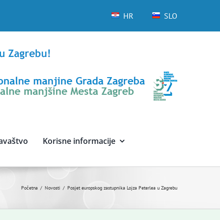
HR
SLO
avaštvo
Korisne informacije
Početna
Novosti
Posjet europskog zastupnika Lojza Peterlea u Zagrebu