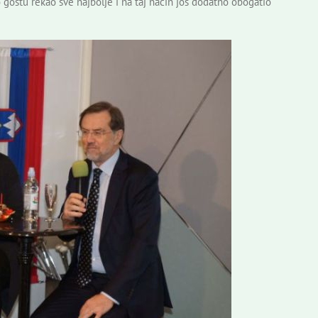
e o gostu rekao sve najbolje i na taj način još dodatno obogatio