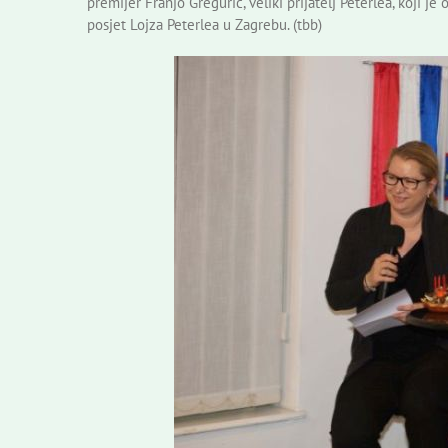
premijer Franjo Gregurić, veliki prijatelj Peterlea, koji j
posjet Lojza Peterlea u Zagrebu. (tbb)