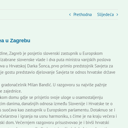
Prethodna
Slijedeća
ea u Zagrebu
dine, Zagreb je posjetio slovenski zastupnik u Europskom
izabrane slovenske vlade i dva puta ministra vanjskih poslova
ava u Hrvatskoj Darka Šonca, prvo primio predstojnik Savjeta za
 je gostu predstavio djelovanje Savjeta te odnos hrvatske države
i gradonačelnik Milan Bandić. U razgovoru su najviše pažnje
ke zajednice.
skom domu gdje se prisjetio svoje uloge u osamostaljenju
 tim danima, današnjih odnosa između Slovenije i Hrvatske te o
as suočava kao zastupnik u Europskom parlamentu. Dotaknuo se i
 pčelarstva i igranja na usnu harmoniku, s čime je na kraju večera i
nski dom. Večernjem razgovoru prisustvovao je i bivši hrvatski