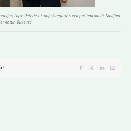
remijeri Lojze Peterle i Franjo Gregurić s veleposlanicom dr. Smiljom
to: Antun Bukovec
u!
Facebook
Twitter
LinkedIn
Email: