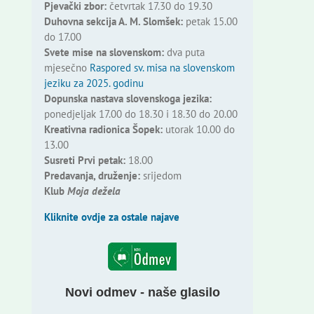
Pjevački zbor:
četvrtak 17.30 do 19.30
Duhovna sekcija A. M. Slomšek:
petak 15.00
do 17.00
Svete mise na slovenskom:
dva puta
mjesečno
Raspored sv. misa na slovenskom
jeziku za 2025. godinu
Dopunska nastava slovenskoga jezika:
ponedjeljak 17.00 do 18.30 i 18.30 do 20.00
Kreativna radionica Šopek:
utorak 10.00 do
13.00
Susreti Prvi petak:
18.00
Predavanja, druženje:
srijedom
Klub
Moja dežela
Kliknite ovdje za ostale najave
Novi odmev - naše glasilo