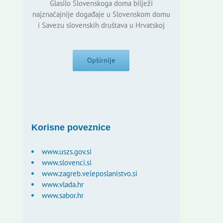
Glasilo Slovenskoga doma bilježi
najznačajnije događaje u Slovenskom domu
i Savezu slovenskih društava u Hrvatskoj
Opširnije
Korisne poveznice
www.uszs.gov.si
www.slovenci.si
www.zagreb.veleposlanistvo.si
www.vlada.hr
www.sabor.hr