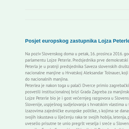
Posjet europskog zastupnika Lojza Peterl
Na poziv Slovenskog doma u petak, 16. prosinca 2016. go
parlamentu Lojze Peterle. Predsjednika prve demokratski 
Peterla je u pratnji predsjednika Saveza slovenskih društ
nacionalne manjine u Hrvatskoj Aleksandar Tolnauer, koji
do nacionalnih manjina.
Peterlea je nakon toga u palači Dverce primio zagrebačk
posvetili institucionalnoj brizi Grada Zagreba za manjins
Lojze Peterle bio je i gost večernjeg razgovora u Sloven
Slovenije, uspješnog sudjelovanja s hrvatskim vlastima u
izazovima zajedničke europske politike, s kojima se dan
svojih iskustava u liječenju raka te svojih hobija, letenja,
uveselio prisutne te unio pregršt veselja i sreće u Slove