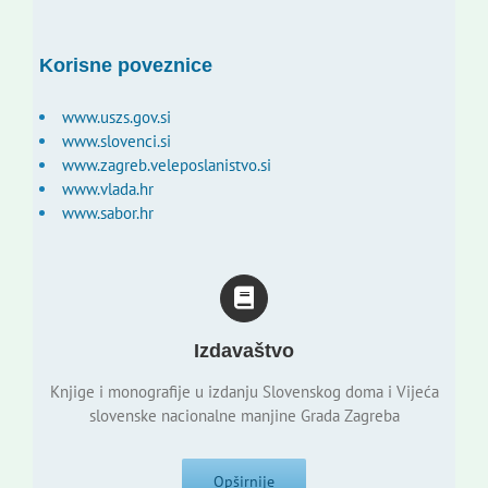
Korisne poveznice
www.uszs.gov.si
www.slovenci.si
www.zagreb.veleposlanistvo.si
www.vlada.hr
www.sabor.hr
Izdavaštvo
Knjige i monografije u izdanju Slovenskog doma i Vijeća
slovenske nacionalne manjine Grada Zagreba
Opširnije