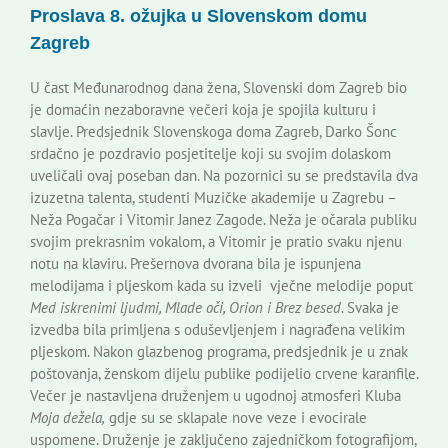
Proslava 8. ožujka u Slovenskom domu
Korisne informacije
Zagreb
U čast Međunarodnog dana žena, Slovenski dom Zagreb bio
je domaćin nezaboravne večeri koja je spojila kulturu i
slavlje. Predsjednik Slovenskoga doma Zagreb, Darko Šonc
srdačno je pozdravio posjetitelje koji su svojim dolaskom
uveličali ovaj poseban dan. Na pozornici su se predstavila dva
izuzetna talenta, studenti Muzičke akademije u Zagrebu –
Neža Pogačar i Vitomir Janez Zagode. Neža je očarala publiku
svojim prekrasnim vokalom, a Vitomir je pratio svaku njenu
notu na klaviru. Prešernova dvorana bila je ispunjena
melodijama i pljeskom kada su izveli vječne melodije poput
Med iskrenimi ljudmi, Mlade oči, Orion i Brez besed
. Svaka je
izvedba bila primljena s oduševljenjem i nagrađena velikim
pljeskom. Nakon glazbenog programa, predsjednik je u znak
poštovanja, ženskom dijelu publike podijelio crvene karanfile.
Večer je nastavljena druženjem u ugodnoj atmosferi Kluba
Moja dežela,
gdje su se sklapale nove veze i evocirale
uspomene. Druženje je zaključeno zajedničkom fotografijom,