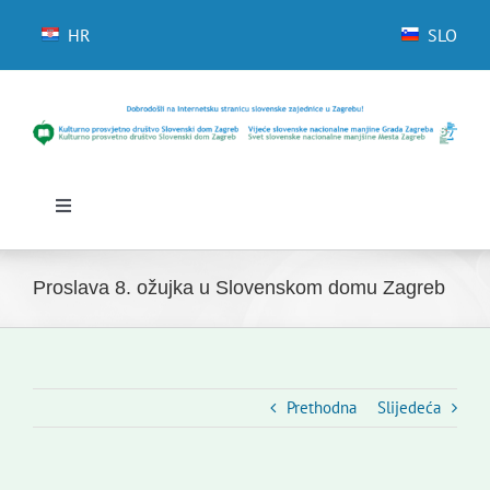
Skip
to
HR
SLO
content
Toggle
Navigation
Početna
Novosti
Proslava 8. ožujka u Slovenskom domu Zagreb
Slovenski dom Zagreb
Vijeće
Kontakti
Prethodna
Slijedeća
Novi odmev – naše glasilo
Izdavaštvo