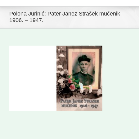
Navigation
Početna
Polona Jurinić: Pater Janez Strašek mučenik
Novosti
1906. – 1947.
Slovenski dom Zagreb
Vijeće
Kontakti
Novi odmev – naše glasilo
Izdavaštvo
Korisne informacije