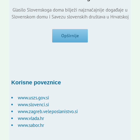
Glasilo Slovenskoga doma bilježi najznačajnije događaje u
Slovenskom domu i Savezu slovenskih društava u Hrvatskoj
Opširnije
Korisne poveznice
www.uszs.gov.si
www.slovenci.si
www.zagreb.veleposlanistvo.si
www.vlada.hr
www.sabor.hr