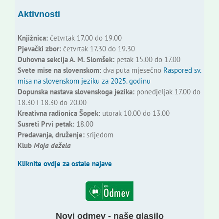
Aktivnosti
Knjižnica:
četvrtak 17.00 do 19.00
Pjevački zbor:
četvrtak 17.30 do 19.30
Duhovna sekcija A. M. Slomšek:
petak 15.00 do 17.00
Svete mise na slovenskom:
dva puta mjesečno
Raspored sv.
misa na slovenskom jeziku za 2025. godinu
Dopunska nastava slovenskoga jezika:
ponedjeljak 17.00 do
18.30 i 18.30 do 20.00
Kreativna radionica Šopek:
utorak 10.00 do 13.00
Susreti Prvi petak:
18.00
Predavanja, druženje:
srijedom
Klub
Moja dežela
Kliknite ovdje za ostale najave
Novi odmev - naše glasilo