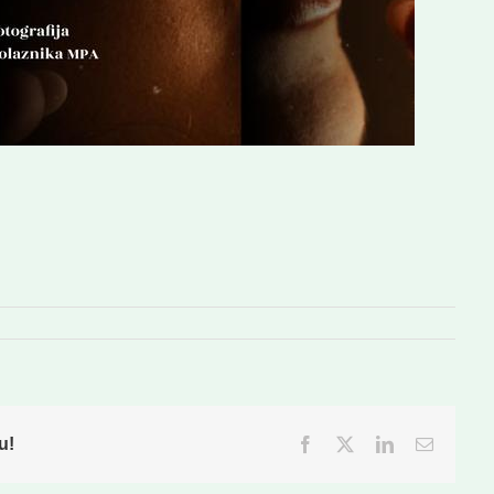
u!
Facebook
Twitter
LinkedIn
Email: