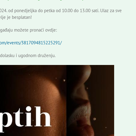
2024. od ponedjeljka do petka od 10.00 do 13.00 sati. Ulaz za sve
elje je besplatan!
ogađaju možete pronaći ovdje:
.com/events/3817094815225291/
dolasku i ugodnom druženju.