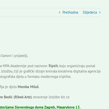
Prethodna
Slijedeća
članovi i prijatelji,
nika MPA Akademije pod nazivom
Triptih
, koju organiziraju portal
Izložbu, čiji je grafički dizajn kreirala kreativna digitalna agencija
fotografska djela u formatu modernoga triptiha.
ija je djelo
Monike Miloš
.
e Bedić (Ribek Artz)
otvorenje izložbe bit će
prostorijama Slovenskoga doma Zagreb, Masarykova 13.