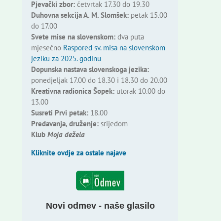
Pjevački zbor:
četvrtak 17.30 do 19.30
Duhovna sekcija A. M. Slomšek:
petak 15.00
do 17.00
Svete mise na slovenskom:
dva puta
mjesečno
Raspored sv. misa na slovenskom
jeziku za 2025. godinu
Dopunska nastava slovenskoga jezika:
ponedjeljak 17.00 do 18.30 i 18.30 do 20.00
Kreativna radionica Šopek:
utorak 10.00 do
13.00
Susreti Prvi petak:
18.00
Predavanja, druženje:
srijedom
Klub
Moja dežela
Kliknite ovdje za ostale najave
Novi odmev - naše glasilo