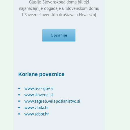
Glasilo Slovenskoga doma bilježi
najznačajnije događaje u Slovenskom domu
i Savezu slovenskih društava u Hrvatskoj
Opširnije
Korisne poveznice
www.uszs.gov.si
www.slovenci.si
www.zagreb.veleposlanistvo.si
www.vlada.hr
www.sabor.hr