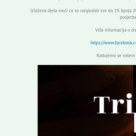
Izložena djela moći će se razgledati sve do 19. lipnja 
posjetit
Više informacija o d
https://www.facebook
Radujemo se vašem 