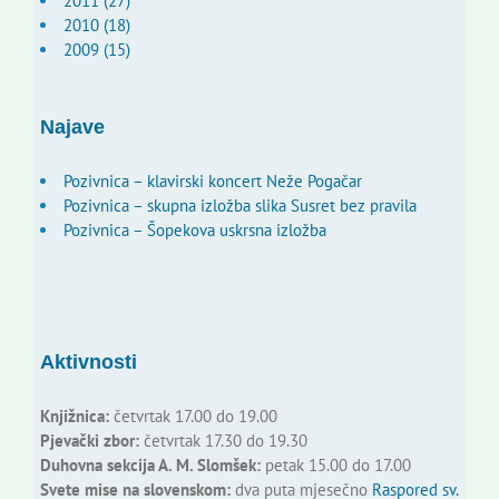
2011 (27)
2010 (18)
2009 (15)
Najave
Pozivnica – klavirski koncert Neže Pogačar
Pozivnica – skupna izložba slika Susret bez pravila
Pozivnica – Šopekova uskrsna izložba
Aktivnosti
Knjižnica:
četvrtak 17.00 do 19.00
Pjevački zbor:
četvrtak 17.30 do 19.30
Duhovna sekcija A. M. Slomšek:
petak 15.00 do 17.00
Svete mise na slovenskom:
dva puta mjesečno
Raspored sv.