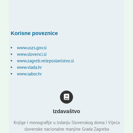
Korisne poveznice
www.uszs.gov.si
www.slovenci.si
www.zagreb.veleposlanistvo.si
www.vlada.hr
www.sabor.hr
Izdavaštvo
Knjige i monografije u izdanju Slovenskog doma i Vijeća
slovenske nacionalne manjine Grada Zagreba