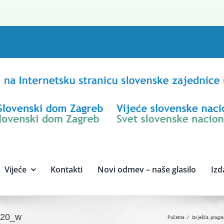
Vijeće
Kontakti
Novi odmev – naše glasilo
Izd
2020_w
Početna
Izvješća, progr