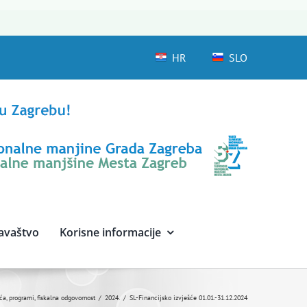
HR
SLO
avaštvo
Korisne informacije
ća, programi, fiskalna odgovornost
2024.
SL-Financijsko izvješće 01.01.-31.12.2024