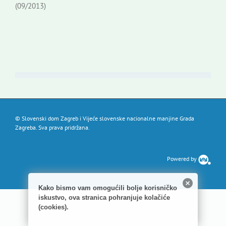
Novi odmev – naše glasilo
(09/2013)
Izdavaštvo
Korisne informacije
© Slovenski dom Zagreb i Vijeće slovenske nacionalne manjine Grada
Zagreba. Sva prava pridržana.
Powered by
Kako bismo vam omogućili bolje korisničko
iskustvo, ova stranica pohranjuje kolačiće
(cookies).