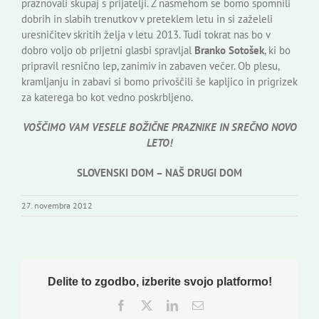
praznovali skupaj s prijatelji. Z nasmehom se bomo spomnili
dobrih in slabih trenutkov v preteklem letu in si zaželeli
uresničitev skritih želja v letu 2013. Tudi tokrat nas bo v
dobro voljo ob prijetni glasbi spravljal
Branko Sotošek
, ki bo
pripravil resnično lep, zanimiv in zabaven večer. Ob plesu,
kramljanju in zabavi si bomo privoščili še kapljico in prigrizek
za katerega bo kot vedno poskrbljeno.
VOŠČIMO VAM VESELE BOŽIČNE PRAZNIKE IN SREČNO NOVO
LETO!
SLOVENSKI DOM – NAŠ DRUGI DOM
27. novembra 2012
Delite to zgodbo, izberite svojo platformo!
Facebook
Twitter
LinkedIn
Email