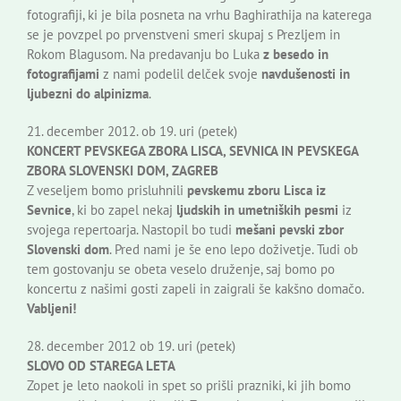
fotografiji, ki je bila posneta na vrhu Baghirathija na katerega
se je povzpel po prvenstveni smeri skupaj s Prezljem in
Rokom Blagusom. Na predavanju bo Luka
z besedo in
fotografijami
z nami podelil delček svoje
navdušenosti in
ljubezni do alpinizma
.
21. december 2012. ob 19. uri (petek)
KONCERT PEVSKEGA ZBORA LISCA, SEVNICA IN PEVSKEGA
ZBORA SLOVENSKI DOM, ZAGREB
Z veseljem bomo prisluhnili
pevskemu zboru Lisca iz
Sevnice
, ki bo zapel nekaj
ljudskih in umetniških pesmi
iz
svojega repertoarja. Nastopil bo tudi
mešani pevski zbor
Slovenski dom
. Pred nami je še eno lepo doživetje. Tudi ob
tem gostovanju se obeta veselo druženje, saj bomo po
koncertu z našimi gosti zapeli in zaigrali še kakšno domačo.
Vabljeni!
28. december 2012 ob 19. uri (petek)
SLOVO OD STAREGA LETA
Zopet je leto naokoli in spet so prišli prazniki, ki jih bomo