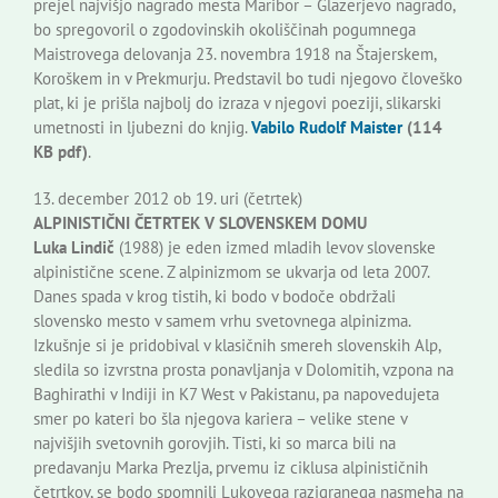
prejel najvišjo nagrado mesta Maribor – Glazerjevo nagrado,
bo spregovoril o zgodovinskih okoliščinah pogumnega
Maistrovega delovanja 23. novembra 1918 na Štajerskem,
Koroškem in v Prekmurju. Predstavil bo tudi njegovo človeško
plat, ki je prišla najbolj do izraza v njegovi poeziji, slikarski
umetnosti in ljubezni do knjig.
Vabilo Rudolf Maister
(114
KB pdf)
.
13. december 2012 ob 19. uri (četrtek)
ALPINISTIČNI ČETRTEK V SLOVENSKEM DOMU
Luka Lindič
(1988) je eden izmed mladih levov slovenske
alpinistične scene. Z alpinizmom se ukvarja od leta 2007.
Danes spada v krog tistih, ki bodo v bodoče obdržali
slovensko mesto v samem vrhu svetovnega alpinizma.
Izkušnje si je pridobival v klasičnih smereh slovenskih Alp,
sledila so izvrstna prosta ponavljanja v Dolomitih, vzpona na
Baghirathi v Indiji in K7 West v Pakistanu, pa napovedujeta
smer po kateri bo šla njegova kariera – velike stene v
najvišjih svetovnih gorovjih. Tisti, ki so marca bili na
predavanju Marka Prezlja, prvemu iz ciklusa alpinističnih
četrtkov, se bodo spomnili Lukovega razigranega nasmeha na