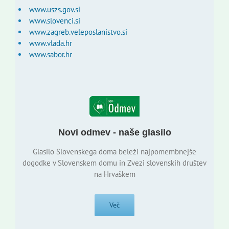
www.uszs.gov.si
www.slovenci.si
www.zagreb.veleposlanistvo.si
www.vlada.hr
www.sabor.hr
Novi odmev - naše glasilo
Glasilo Slovenskega doma beleži najpomembnejše
dogodke v Slovenskem domu in Zvezi slovenskih društev
na Hrvaškem
Več