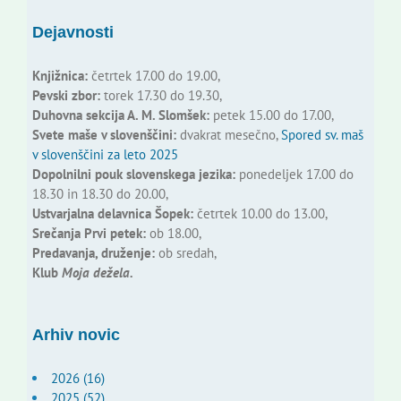
Dejavnosti
Knjižnica:
četrtek 17.00 do 19.00,
Pevski zbor:
torek 17.30 do 19.30,
Duhovna sekcija A. M. Slomšek:
petek 15.00 do 17.00,
Svete maše v slovenščini:
dvakrat mesečno,
Spored sv. maš
v slovenščini za leto 2025
Dopolnilni pouk slovenskega jezika:
ponedeljek 17.00 do
18.30 in 18.30 do 20.00,
Ustvarjalna delavnica Šopek:
četrtek 10.00 do 13.00,
Srečanja Prvi petek:
ob 18.00,
Predavanja, druženje:
ob sredah,
Klub
Moja dežela.
Arhiv novic
2026 (16)
2025 (52)