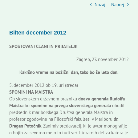
Slovenski dom Zagreb
Nazaj
Naprej
Svet
Bilten december 2012
Kontakti
SPOŠTOVANI ČLANI IN PRIJATELJI!
Zagreb, 27. november 2012
Novi odmev – naše glasilo
Kakršno vreme na božični dan, tako bo še leto dan.
5. december 2012 ob 19. uri (sreda)
Založništvo
SPOMINI NA MAISTRA
Ob slovenskem državnem prazniku
dnevu generala Rudolfa
Maistra
bo
spomine na prvega slovenskega generala
obudil
Koristne informacije
predsednik mariborskega Društva generala Maistra in
profesor zgodovine na Filozofski fakulteti v Mariboru
dr.
Dragan Potočnik
. Zanimiv predavatelj, ki je avtor monografije
o bojih za severno mejo in tudi več literarnih del za katera je