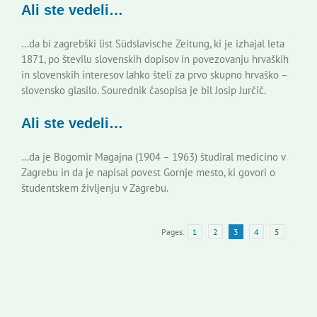
Ali ste vedeli…
…da bi zagrebški list Südslavische Zeitung, ki je izhajal leta
1871, po številu slovenskih dopisov in povezovanju hrvaških
in slovenskih interesov lahko šteli za prvo skupno hrvaško –
slovensko glasilo. Sourednik časopisa je bil Josip Jurčič.
Ali ste vedeli…
…da je Bogomir Magajna (1904 – 1963) študiral medicino v
Zagrebu in da je napisal povest Gornje mesto, ki govori o
študentskem življenju v Zagrebu.
Pages:
1
2
3
4
5