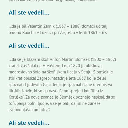
Ali ste vedeli…
…da je bil Valentin Zarnik (1837 – 1888) domači učitelj
baronu Rauchu v Lužnici pri Zagrebu v letih 1861 – 67.
Ali ste vedeli…
…da se je blaženi škof Anton Martin Slomšek (1800 – 1862)
kratek čas šolal na Hrvaškem. Leta 1820 je obiskoval
modroslovno šolo na škofijskem liceju v Senju. Slomšek je
štirikrat obiskal Zagreb, nazadnje leta 1837, ko je želel
spoznati Ljudevita Gaja. Tedaj je spoznal člane uredništva
Ilirskih Novin, ki so ga navdušeno sprejeli kot “Ilira iz
Koruške”. Za nove znance je Slomšek pozneje napisal, da so
to “upanja polni ljudje, a se je bati, da jih ne zanese
svobodnjaška omotica”.
Ali ste vedeli…