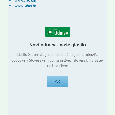
www.vlada.hr
www.sabor.hr
Novi odmev - naše glasilo
Glasilo Slovenskega doma beleži najpomembnejše
dogodke v Slovenskem domu in Zvezi slovenskih društev
na Hrvaškem
Več