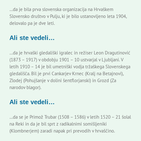
…da je bila prva slovenska organizacija na Hrvaškem
Slovensko društvo v Pulju, ki je bilo ustanovljeno leta 1904,
delovalo pa je dve leti.
Ali ste vedeli…
…da je hrvaški gledališki igralec in režiser Leon Dragutinović
(1873 – 1917) v obdobju 1901 – 10 ustvarjal v Ljubljani. V
letih 1910 – 14 je bil umetniški vodja tržaškega Slovenskega
gledališča. Bil je prvi Cankarjev Krnec (Kralj na Betajnovi),
Zlodej (Pohujšanje v dolini šentflorjanski) in Grozd (Za
narodov blagor).
Ali ste vedeli…
…da se je Primož Trubar (1508 – 1586) v letih 1520 – 21 šolal
na Reki in da je bil sprt z radikalnimi somišljeniki
(Klombnerjem) zaradi napak pri prevodih v hrvaščino.