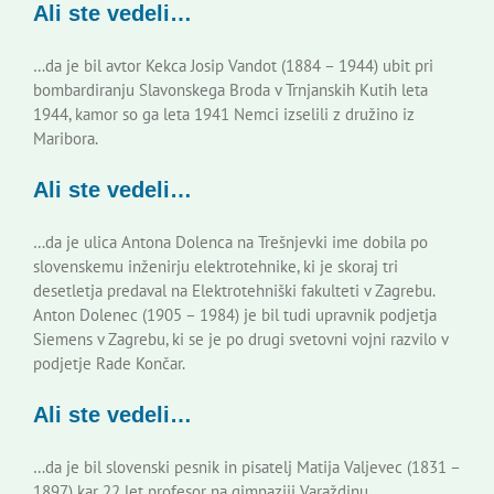
Ali ste vedeli…
Slovenski dom Zagreb
…da je bil avtor Kekca Josip Vandot (1884 – 1944) ubit pri
Svet
bombardiranju Slavonskega Broda v Trnjanskih Kutih leta
1944, kamor so ga leta 1941 Nemci izselili z družino iz
Maribora.
Kontakti
Ali ste vedeli…
Novi odmev – naše glasilo
…da je ulica Antona Dolenca na Trešnjevki ime dobila po
slovenskemu inženirju elektrotehnike, ki je skoraj tri
desetletja predaval na Elektrotehniški fakulteti v Zagrebu.
Založništvo
Anton Dolenec (1905 – 1984) je bil tudi upravnik podjetja
Siemens v Zagrebu, ki se je po drugi svetovni vojni razvilo v
podjetje Rade Končar.
Koristne informacije
Ali ste vedeli…
…da je bil slovenski pesnik in pisatelj Matija Valjevec (1831 –
1897) kar 22 let profesor na gimnaziji Varaždinu.