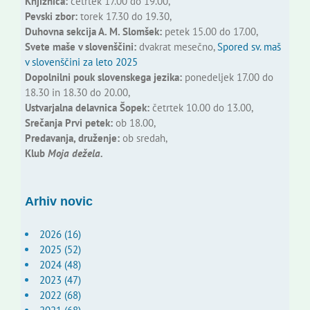
Knjižnica:
četrtek 17.00 do 19.00,
Pevski zbor:
torek 17.30 do 19.30,
Duhovna sekcija A. M. Slomšek:
petek 15.00 do 17.00,
Svete maše v slovenščini:
dvakrat mesečno,
Spored sv. maš
v slovenščini za leto 2025
Dopolnilni pouk slovenskega jezika:
ponedeljek 17.00 do
18.30 in 18.30 do 20.00,
Ustvarjalna delavnica Šopek:
četrtek 10.00 do 13.00,
Srečanja Prvi petek:
ob 18.00,
Predavanja, druženje:
ob sredah,
Klub
Moja dežela.
Arhiv novic
2026 (16)
2025 (52)
2024 (48)
2023 (47)
2022 (68)