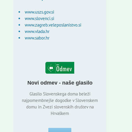
www.uszs.gov.si
www.slovenci.si
www.zagreb.veleposlanistvo.si
www.vlada.hr
www.sabor.hr
Novi odmev - naše glasilo
Glasilo Slovenskega doma beleži
najpomembnejše dogodke v Slovenskem
domu in Zvezi slovenskih društev na
Hrvaškem