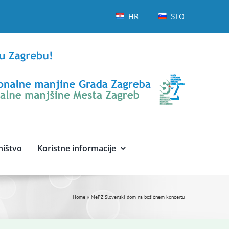
HR
SLO
ništvo
Koristne informacije
Home
»
MePZ Slovenski dom na božičnem koncertu