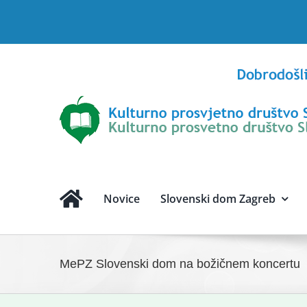
Skip
to
content
Novice
Slovenski dom Zagreb
MePZ Slovenski dom na božičnem koncertu