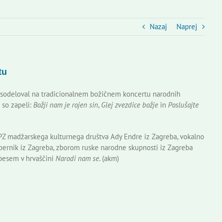
Nazaj
Naprej
tu
s sodeloval na tradicionalnem božičnem koncertu narodnih
 so zapeli:
Božji nam je rojen sin
,
Glej zvezdice božje
in
Poslušajte
Z madžarskega kulturnega društva Ady Endre iz Zagreba, vokalno
pernik iz Zagreba, zborom ruske narodne skupnosti iz Zagreba
 pesem v hrvaščini
Narodi nam se
. (akm)