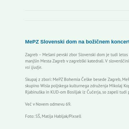
MePZ Slovenski dom na božičnem koncer
Zagreb – Mešani pevski zbor Slovenski dom je tudi leto
manjšin Mesta Zagreb v zagrebški katedrali. V slovenščini
vsi ljudje
.
Skupaj z zbori: MePZ Bohemia Češke besede Zagreb, MeP
skupino Wisla poljskega kulturnega združenja Mikolaj Ko
Rjabinuška in KUD-om Bosiljak iz Čučerja, so zapeli tudi
Več v Novem odmevu 69.
Foto: SŠ, Matija Habljak/Pixsell