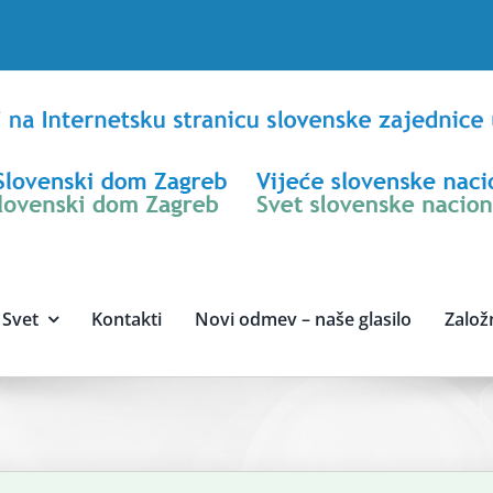
Svet
Kontakti
Novi odmev – naše glasilo
Založ