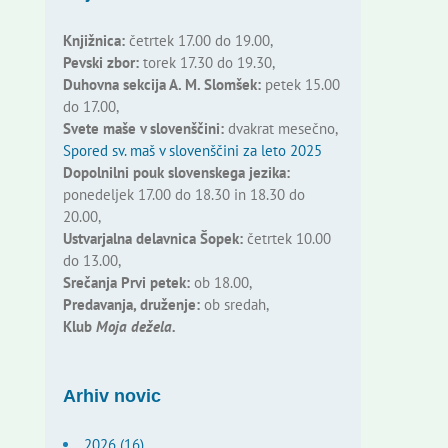
Knjižnica:
četrtek 17.00 do 19.00,
Pevski zbor:
torek 17.30 do 19.30,
Duhovna sekcija A. M. Slomšek:
petek 15.00
do 17.00,
Svete maše v slovenščini:
dvakrat mesečno,
Spored sv. maš v slovenščini za leto 2025
Dopolnilni pouk slovenskega jezika:
ponedeljek 17.00 do 18.30 in 18.30 do
20.00,
Ustvarjalna delavnica Šopek:
četrtek 10.00
do 13.00,
Srečanja Prvi petek:
ob 18.00,
Predavanja, druženje:
ob sredah,
Klub
Moja dežela.
Arhiv novic
2026 (16)