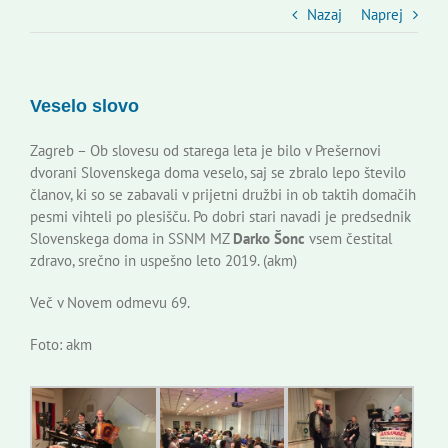
Slovenski dom Zagreb
Nazaj
Naprej
Svet
Veselo slovo
Kontakti
Zagreb – Ob slovesu od starega leta je bilo v Prešernovi
dvorani Slovenskega doma veselo, saj se zbralo lepo število
članov, ki so se zabavali v prijetni družbi in ob taktih domačih
Novi odmev – naše glasilo
pesmi vihteli po plesišču. Po dobri stari navadi je predsednik
Slovenskega doma in SSNM MZ
Darko Šonc
vsem čestital
zdravo, srečno in uspešno leto 2019. (akm)
Založništvo
Več v Novem odmevu 69.
Koristne informacije
Foto: akm