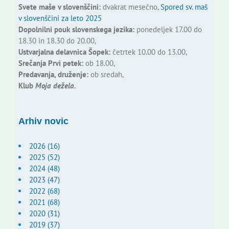
Svete maše v slovenščini:
dvakrat mesečno,
Spored sv. maš
v slovenščini za leto 2025
Dopolnilni pouk slovenskega jezika:
ponedeljek 17.00 do
18.30 in 18.30 do 20.00,
Ustvarjalna delavnica Šopek:
četrtek 10.00 do 13.00,
Srečanja Prvi petek:
ob 18.00,
Predavanja, druženje:
ob sredah,
Klub
Moja dežela.
Arhiv novic
2026 (16)
2025 (52)
2024 (48)
2023 (47)
2022 (68)
2021 (68)
2020 (31)
2019 (37)