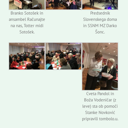
Branko Sotošek in
Predsednik
ansambel Računajte
Slovenskega doma
na nas, Totter midi
in SSNM MZ Darko
Sotošek.
Šonc.
Cveta Pandol in
Boža Vodeničar (z
leve) sta ob pomoči
Stanke Novković
pripravili tombolo.u.