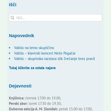
Išči
Search
for:
Napovednik
Vabilo na letno skupščino
Vabilo – klavirski koncert Neže Pogačar
Vabilo – skupinska razstava slik Srečanje brez pravil
Tukaj kliknite za ostale najave
Dejavnosti
Knjižnica:
četrtek 17.00 do 19.00,
Pevski zbor:
torek 17.30 do 19.30,
Duhovna sekcija A. M. Slomšek:
petek 15.00 do 17.00,