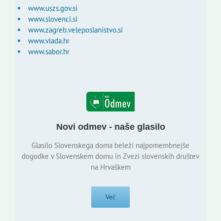
www.uszs.gov.si
www.slovenci.si
www.zagreb.veleposlanistvo.si
www.vlada.hr
www.sabor.hr
Novi odmev - naše glasilo
Glasilo Slovenskega doma beleži najpomembnejše
dogodke v Slovenskem domu in Zvezi slovenskih društev
na Hrvaškem
Več