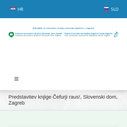
Skip
to
HR
SLO
content
Toggle
Navigation
Domov
Predstavitev knjige Čefurji raus!, Slovenski dom,
Zagreb
Novice