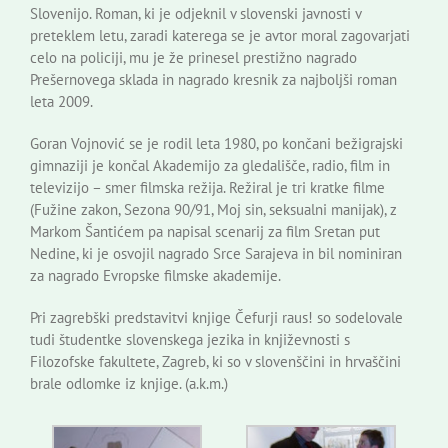
Slovenijo. Roman, ki je odjeknil v slovenski javnosti v
preteklem letu, zaradi katerega se je avtor moral zagovarjati
celo na policiji, mu je že prinesel prestižno nagrado
Prešernovega sklada in nagrado kresnik za najboljši roman
leta 2009.
Goran Vojnović se je rodil leta 1980, po končani bežigrajski
gimnaziji je končal Akademijo za gledališče, radio, film in
televizijo – smer filmska režija. Režiral je tri kratke filme
(Fužine zakon, Sezona 90/91, Moj sin, seksualni manijak), z
Markom Šantićem pa napisal scenarij za film Sretan put
Nedine, ki je osvojil nagrado Srce Sarajeva in bil nominiran
za nagrado Evropske filmske akademije.
Pri zagrebški predstavitvi knjige Čefurji raus! so sodelovale
tudi študentke slovenskega jezika in književnosti s
Filozofske fakultete, Zagreb, ki so v slovenščini in hrvaščini
brale odlomke iz knjige. (a.k.m.)