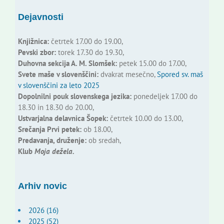
Dejavnosti
Knjižnica:
četrtek 17.00 do 19.00,
Pevski zbor:
torek 17.30 do 19.30,
Duhovna sekcija A. M. Slomšek:
petek 15.00 do 17.00,
Svete maše v slovenščini:
dvakrat mesečno,
Spored sv. maš
v slovenščini za leto 2025
Dopolnilni pouk slovenskega jezika:
ponedeljek 17.00 do
18.30 in 18.30 do 20.00,
Ustvarjalna delavnica Šopek:
četrtek 10.00 do 13.00,
Srečanja Prvi petek:
ob 18.00,
Predavanja, druženje:
ob sredah,
Klub
Moja dežela.
Arhiv novic
2026 (16)
2025 (52)