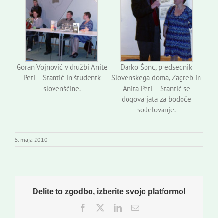
Goran Vojnović v družbi Anite
Darko Šonc, predsednik
Peti – Stantić in študentk
Slovenskega doma, Zagreb in
slovenščine.
Anita Peti – Stantić se
dogovarjata za bodoče
sodelovanje.
5. maja 2010
Delite to zgodbo, izberite svojo platformo!
Facebook
Twitter
LinkedIn
Email