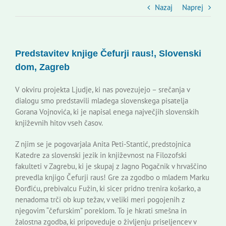
Slovenski dom Zagreb
Nazaj
Naprej
Svet
Predstavitev knjige Čefurji raus!, Slovenski
dom, Zagreb
Kontakti
V okviru projekta Ljudje, ki nas povezujejo – srečanja v
dialogu smo predstavili mladega slovenskega pisatelja
Novi odmev – naše glasilo
Gorana Vojnovića, ki je napisal enega največjih slovenskih
književnih hitov vseh časov.
Založništvo
Z njim se je pogovarjala Anita Peti-Stantić, predstojnica
Katedre za slovenski jezik in književnost na Filozofski
fakulteti v Zagrebu, ki je skupaj z Jagno Pogačnik v hrvaščino
Koristne informacije
prevedla knjigo Čefurji raus! Gre za zgodbo o mladem Marku
Đorđiću, prebivalcu Fužin, ki sicer pridno trenira košarko, a
nenadoma trči ob kup težav, v veliki meri pogojenih z
njegovim “čefurskim” poreklom. To je hkrati smešna in
žalostna zgodba, ki pripoveduje o življenju priseljencev v