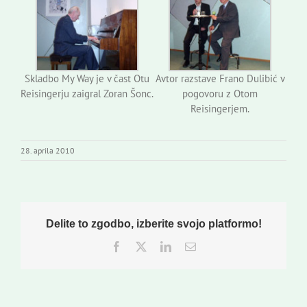
Skladbo My Way je v čast Otu
Avtor razstave Frano Dulibić v
Reisingerju zaigral Zoran Šonc.
pogovoru z Otom
Reisingerjem.
28. aprila 2010
Delite to zgodbo, izberite svojo platformo!
Facebook
Twitter
LinkedIn
Email