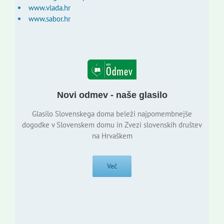
www.vlada.hr
www.sabor.hr
Novi odmev - naše glasilo
Glasilo Slovenskega doma beleži najpomembnejše
dogodke v Slovenskem domu in Zvezi slovenskih društev
na Hrvaškem
Več