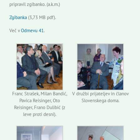
pripravil zgibanko. (a.k.m.)
Zgibanka
(3,73 MB pdf).
Več v
Odmevu 41
.
Franc Strašek, Milan Bandić,
V družbi prijateljev in članov
Pavica Reisinger, Oto
Slovenskega doma.
Reisinger, Frano Dulibić (z
leve proti desni).