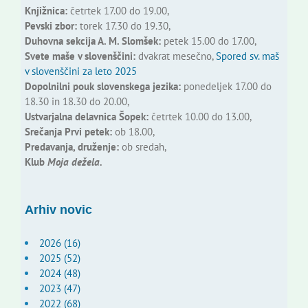
Knjižnica:
četrtek 17.00 do 19.00,
Pevski zbor:
torek 17.30 do 19.30,
Duhovna sekcija A. M. Slomšek:
petek 15.00 do 17.00,
Svete maše v slovenščini:
dvakrat mesečno,
Spored sv. maš
v slovenščini za leto 2025
Dopolnilni pouk slovenskega jezika:
ponedeljek 17.00 do
18.30 in 18.30 do 20.00,
Ustvarjalna delavnica Šopek:
četrtek 10.00 do 13.00,
Srečanja Prvi petek:
ob 18.00,
Predavanja, druženje:
ob sredah,
Klub
Moja dežela.
Arhiv novic
2026 (16)
2025 (52)
2024 (48)
2023 (47)
2022 (68)