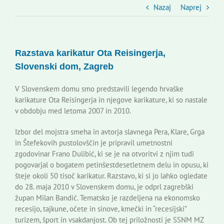
Slovenski dom Zagreb
Nazaj
Naprej
Svet
Razstava karikatur Ota Reisingerja,
Slovenski dom, Zagreb
Kontakti
V Slovenskem domu smo predstavili legendo hrvaške
karikature Ota Reisingerja in njegove karikature, ki so nastale
Novi odmev – naše glasilo
v obdobju med letoma 2007 in 2010.
Izbor del mojstra smeha in avtorja slavnega Pera, Klare, Grga
Založništvo
in Štefekovih pustolovščin je pripravil umetnostni
zgodovinar Frano Dulibić, ki se je na otvoritvi z njim tudi
pogovarjal o bogatem petinšestdesetletnem delu in opusu, ki
Koristne informacije
šteje okoli 50 tisoč karikatur. Razstavo, ki si jo lahko ogledate
do 28. maja 2010 v Slovenskem domu, je odprl zagrebški
župan Milan Bandić. Tematsko je razdeljena na ekonomsko
recesijo, tajkune, očete in sinove, kmečki in “recesijski”
turizem, šport in vsakdanjost. Ob tej priložnosti je SSNM MZ