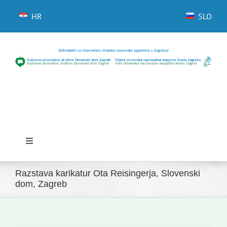
Skip
to
HR
SLO
content
Toggle
Navigation
Domov
Razstava karikatur Ota Reisingerja, Slovenski
dom, Zagreb
Novice