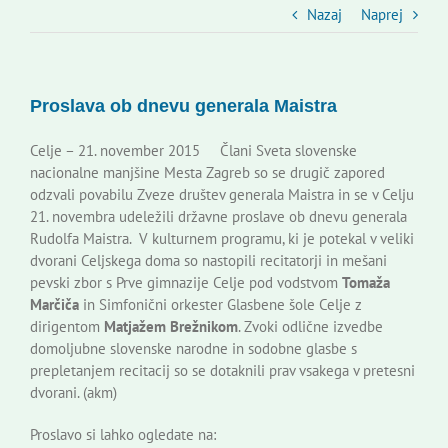
Slovenski dom Zagreb
Nazaj
Naprej
Svet
Proslava ob dnevu generala Maistra
Kontakti
Celje – 21. november 2015 Člani Sveta slovenske
nacionalne manjšine Mesta Zagreb so se drugič zapored
odzvali povabilu Zveze društev generala Maistra in se v Celju
Novi odmev – naše glasilo
21. novembra udeležili državne proslave ob dnevu generala
Rudolfa Maistra. V kulturnem programu, ki je potekal v veliki
dvorani Celjskega doma so nastopili recitatorji in mešani
Založništvo
pevski zbor s Prve gimnazije Celje pod vodstvom
Tomaža
Marčiča
in Simfonični orkester Glasbene šole Celje z
dirigentom
Matjažem Brežnikom
. Zvoki odlične izvedbe
Koristne informacije
domoljubne slovenske narodne in sodobne glasbe s
prepletanjem recitacij so se dotaknili prav vsakega v pretesni
dvorani. (akm)
Proslavo si lahko ogledate na: