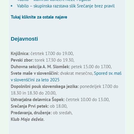
Vabilo – skupinska razstava slik Srečanje brez pravil
Tukaj kliknite za ostale najave
Dejavnosti
Knjižnica:
četrtek 17.00 do 19.00,
Pevski zbor:
torek 17.30 do 19.30,
Duhovna sekcija A. M. Slomšek:
petek 15.00 do 17.00,
Svete maše v slovenščini:
dvakrat mesečno,
Spored sv. maš
v slovenščini za leto 2025
Dopolnilni pouk slovenskega jezika:
ponedeljek 17.00 do
18.30 in 18.30 do 20.00,
Ustvarjalna delavnica Šopek:
četrtek 10.00 do 13.00,
Srečanja Prvi petek:
ob 18.00,
Predavanja, druženje:
ob sredah,
Klub
Moja dežela.