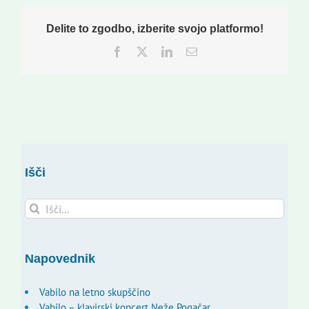
Delite to zgodbo, izberite svojo platformo!
Facebook
Twitter
LinkedIn
Email
Išči
Search
for:
Napovednik
Vabilo na letno skupščino
Vabilo – klavirski koncert Neže Pogačar