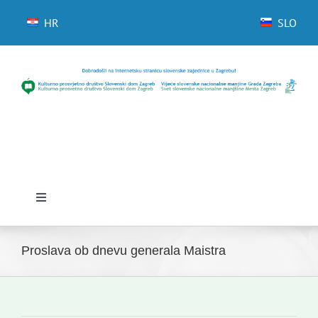
Skip
to
HR
SLO
content
Toggle
Navigation
Domov
Proslava ob dnevu generala Maistra
Novice