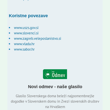
Koristne povezave
www.uszs.gov.si
www.slovenci.si
www.zagreb.veleposlanistvo.si
www.vlada.hr
www.sabor.hr
Novi odmev - naše glasilo
Glasilo Slovenskega doma beleži najpomembnejše
dogodke v Slovenskem domu in Zvezi slovenskih društev
na Hrvaškem