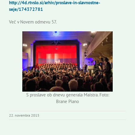
http://4d.rtvslo.si/arhiv/proslave-in-slavnostne-
seje/174372781
Več v Novem odmevu 57.
S proslave ob dnevu generala Maistra. Foto:
Brane Piano
22. novembra 2015