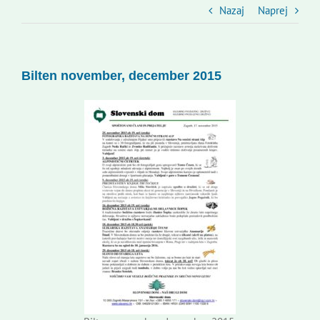
Slovenski dom Zagreb
Nazaj
Naprej
Svet
Bilten november, december 2015
Kontakti
Novi odmev – naše glasilo
Založništvo
Koristne informacije