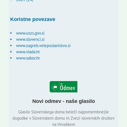
Koristne povezave
www.uszs.gov.si
www.slovenci.si
www.zagreb.veleposlanistvo.si
www.vlada.hr
www.sabor.hr
Novi odmev - naše glasilo
Glasilo Slovenskega doma beleži najpomembnejše
dogodke v Slovenskem domu in Zvezi slovenskih društev
na Hrvaškem