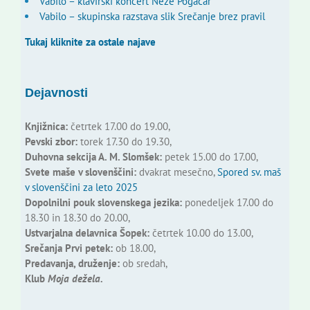
Vabilo – klavirski koncert Neže Pogačar
Vabilo – skupinska razstava slik Srečanje brez pravil
Tukaj kliknite za ostale najave
Dejavnosti
Knjižnica:
četrtek 17.00 do 19.00,
Pevski zbor:
torek 17.30 do 19.30,
Duhovna sekcija A. M. Slomšek:
petek 15.00 do 17.00,
Svete maše v slovenščini:
dvakrat mesečno,
Spored sv. maš
v slovenščini za leto 2025
Dopolnilni pouk slovenskega jezika:
ponedeljek 17.00 do
18.30 in 18.30 do 20.00,
Ustvarjalna delavnica Šopek:
četrtek 10.00 do 13.00,
Srečanja Prvi petek:
ob 18.00,
Predavanja, druženje:
ob sredah,
Klub
Moja dežela.