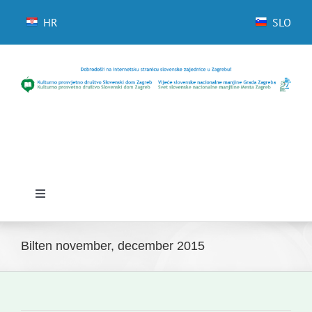
Skip
to
HR
SLO
content
Toggle
Navigation
Domov
Bilten november, december 2015
Novice