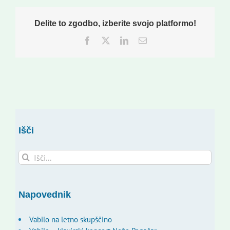
Delite to zgodbo, izberite svojo platformo!
Facebook
Twitter
LinkedIn
Email
Išči
Search
for:
Napovednik
Vabilo na letno skupščino