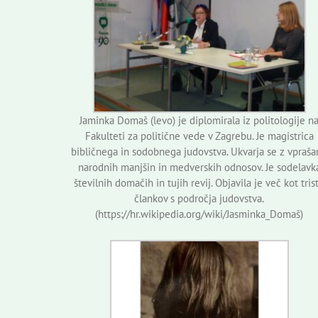
Jaminka Domaš (levo) je diplomirala iz politologije n
Fakulteti za politične vede v Zagrebu. Je magistrica
bibličnega in sodobnega judovstva. Ukvarja se z vpraša
narodnih manjšin in medverskih odnosov. Je sodelavk
številnih domačih in tujih revij. Objavila je več kot tris
člankov s področja judovstva.
(https://hr.wikipedia.org/wiki/Jasminka_Domaš)