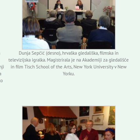
a
Dunja Sepčić (desno), hrvaška gledališka, filmska in
televizijska igralka. Magistrirala je na Akademiji za gledališče
nji
in film Tisch School of the Arts, New York University v New
a
Yorku.
to