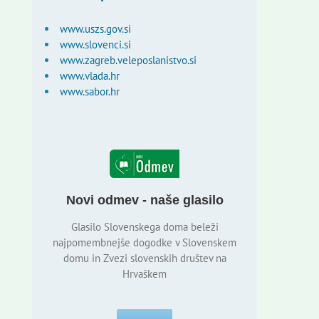
www.uszs.gov.si
www.slovenci.si
www.zagreb.veleposlanistvo.si
www.vlada.hr
www.sabor.hr
Novi odmev - naše glasilo
Glasilo Slovenskega doma beleži
najpomembnejše dogodke v Slovenskem
domu in Zvezi slovenskih društev na
Hrvaškem