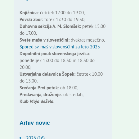
Knjižnica:
četrtek 17.00 do 19.00,
Pevski zbor:
torek 17.30 do 19.30,
Duhovna sekcija A. M. Slomšek:
petek 15.00
do 17.00,
Svete maše v slovenščini:
dvakrat mesečno,
Spored sv. maš v slovenščini za leto 2025
Dopolnilni pouk slovenskega jezika:
ponedeljek 17.00 do 18.30 in 18.30 do
20.00,
Ustvarjalna delavnica Šopek:
četrtek 10.00
do 13.00,
Srečanja Prvi petek:
ob 18.00,
Predavanja, druženje:
ob sredah,
Klub
Moja dežela.
Arhiv novic
2026 (16)