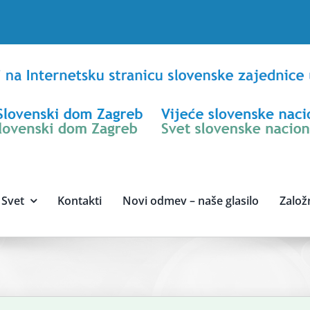
Svet
Kontakti
Novi odmev – naše glasilo
Založ