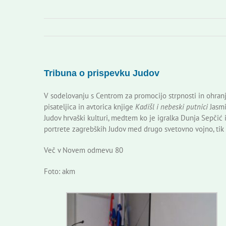
Tribuna o prispevku Judov
V sodelovanju s Centrom za promocijo strpnosti in ohra
pisateljica in avtorica knjige
Kadišl i nebeski putnici
Jasmi
Judov hrvaški kulturi, medtem ko je igralka Dunja Sepčić 
portrete zagrebških Judov med drugo svetovno vojno, tik p
Več v Novem odmevu 80
Foto: akm