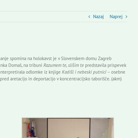
Nazaj
Naprej
njanje spomina na holokavst je v Slovenskem domu Zagreb
nka Domaš, na tribuni
Razumem te, slišim te
predstavila prispevek
interpretirala odlomke iz knjige
Kadišl i nebeski putnici
– osebne
red aretacijo in deportacijo v koncentracijsko taborišče. (akm)