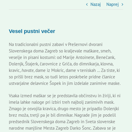
Slovenski dom Zagreb
Nazaj
Naprej
Svet
Vesel pustni večer
Kontakti
Na tradicionalni pustni zabavi v Prešernovi dvorani
Slovenskega doma Zagreb so kraljevale maškare, smeh,
veselje in pisani kostumi: od Marije Antoinete, Benečank,
Novi odmev – naše glasilo
Dolenjk, Štajerk, čarovnice z Griča, do dimnikarja, klovna,
kravic,
havate
, dame iz Mokric, dame v teniskah … Za tiste, ki
so prišli brez mask, so tudi letos poskrbele pridne članice
Založništvo
ustvarjalne delavnice Šopek in jim izdelale zanimive maske.
Vsaka izmed maškar se je predstavila občinstvu in žiriji, ki ni
Koristne informacije
imela lahke naloge pri izbiri treh najbolj zanimivih mask.
Zmago je osvojila kravica, drugo mesto je pripadlo Dolenjki
brez moža, tretji pa je bil dimnikar. Nagrade jim je podelil
predsednik Slovenskega doma Zagreb in Sveta slovenske
narodne manjšine Mesta Zagreb Darko Šonc. Zabava se je