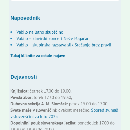
for:
Napovednik
Vabilo na letno skupščino
Vabilo – klavirski koncert Neže Pogačar
Vabilo – skupinska razstava slik Srečanje brez pravil
Tukaj kliknite za ostale najave
Dejavnosti
Knjižnica:
četrtek 17.00 do 19.00,
Pevski zbor:
torek 17.30 do 19.30,
Duhovna sekcija A. M. Slomšek:
petek 15.00 do 17.00,
Svete maše v slovenščini:
dvakrat mesečno,
Spored sv. maš
v slovenščini za leto 2025
Dopolnilni pouk slovenskega jezika:
ponedeljek 17.00 do
18.30 in 18.30 do 20.00,