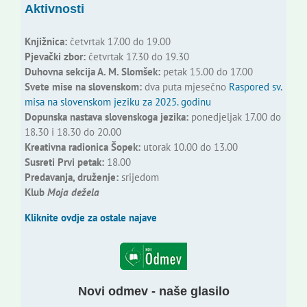
Aktivnosti
Knjižnica:
četvrtak 17.00 do 19.00
Pjevački zbor:
četvrtak 17.30 do 19.30
Duhovna sekcija A. M. Slomšek:
petak 15.00 do 17.00
Svete mise na slovenskom:
dva puta mjesečno
Raspored sv.
misa na slovenskom jeziku za 2025. godinu
Dopunska nastava slovenskoga jezika:
ponedjeljak 17.00 do
18.30 i 18.30 do 20.00
Kreativna radionica Šopek:
utorak 10.00 do 13.00
Susreti Prvi petak:
18.00
Predavanja, druženje:
srijedom
Klub
Moja dežela
Kliknite ovdje za ostale najave
Novi odmev - naše glasilo