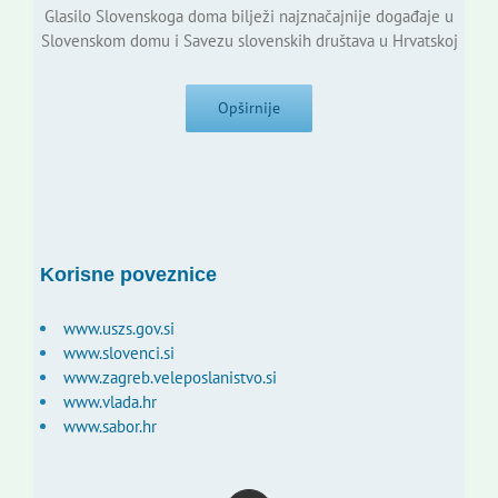
Glasilo Slovenskoga doma bilježi najznačajnije događaje u
Slovenskom domu i Savezu slovenskih društava u Hrvatskoj
Opširnije
Korisne poveznice
www.uszs.gov.si
www.slovenci.si
www.zagreb.veleposlanistvo.si
www.vlada.hr
www.sabor.hr