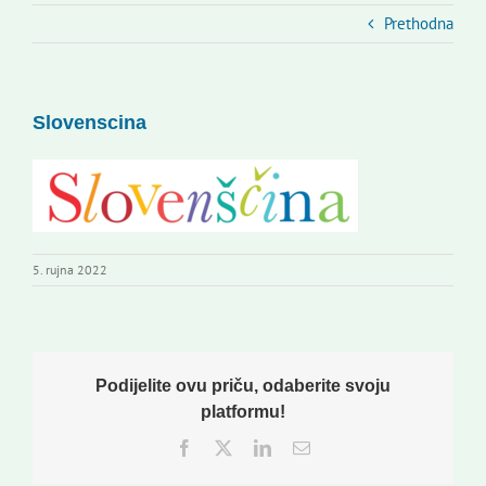
Kontakti
Prethodna
Novi odmev – naše glasilo
Izdavaštvo
Slovenscina
Korisne informacije
5. rujna 2022
Podijelite ovu priču, odaberite svoju
platformu!
Facebook
Twitter
LinkedIn
Email: