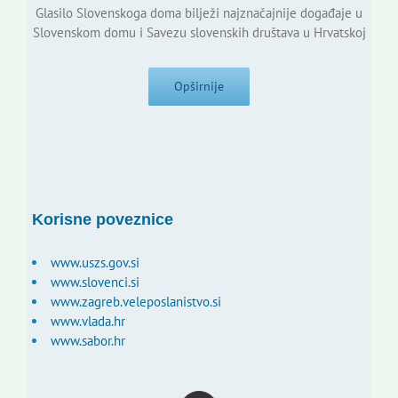
Glasilo Slovenskoga doma bilježi najznačajnije događaje u
Slovenskom domu i Savezu slovenskih društava u Hrvatskoj
Opširnije
Korisne poveznice
www.uszs.gov.si
www.slovenci.si
www.zagreb.veleposlanistvo.si
www.vlada.hr
www.sabor.hr