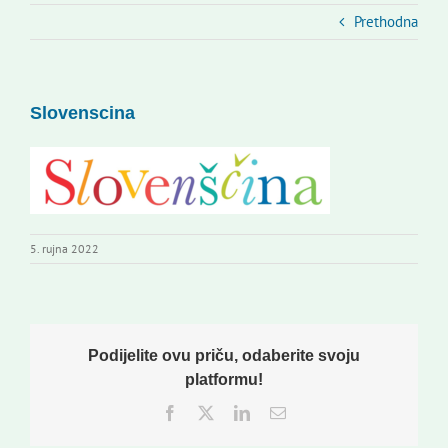
Kontakti
Prethodna
Novi odmev – naše glasilo
Izdavaštvo
Slovenscina
Korisne informacije
5. rujna 2022
Podijelite ovu priču, odaberite svoju
platformu!
Facebook
Twitter
LinkedIn
Email: