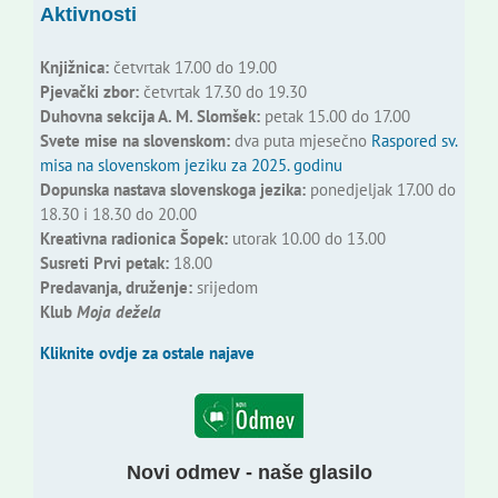
Aktivnosti
Knjižnica:
četvrtak 17.00 do 19.00
Pjevački zbor:
četvrtak 17.30 do 19.30
Duhovna sekcija A. M. Slomšek:
petak 15.00 do 17.00
Svete mise na slovenskom:
dva puta mjesečno
Raspored sv.
misa na slovenskom jeziku za 2025. godinu
Dopunska nastava slovenskoga jezika:
ponedjeljak 17.00 do
18.30 i 18.30 do 20.00
Kreativna radionica Šopek:
utorak 10.00 do 13.00
Susreti Prvi petak:
18.00
Predavanja, druženje:
srijedom
Klub
Moja dežela
Kliknite ovdje za ostale najave
Novi odmev - naše glasilo