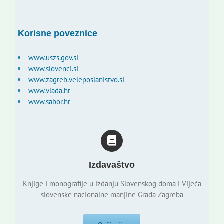
Korisne poveznice
www.uszs.gov.si
www.slovenci.si
www.zagreb.veleposlanistvo.si
www.vlada.hr
www.sabor.hr
Izdavaštvo
Knjige i monografije u izdanju Slovenskog doma i Vijeća
slovenske nacionalne manjine Grada Zagreba