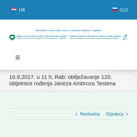
Skip
to
HR
SLO
content
Toggle
Navigation
Početna
16.9.2017. u 11 h, Rab: obilježavanje 120.
Novosti
obljetnice rođenja Janeza Ambroza Testena
Slovenski dom Zagreb
Vijeće
Kontakti
Prethodna
Slijedeća
Novi odmev – naše glasilo
Izdavaštvo