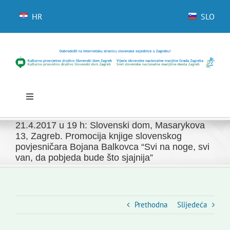
Skip
to
HR
SLO
content
Toggle
Navigation
Početna
21.4.2017 u 19 h: Slovenski dom, Masarykova
Novosti
13, Zagreb. Promocija knjige slovenskog
povjesničara Bojana Balkovca “Svi na noge, svi
Slovenski dom Zagreb
van, da pobjeda bude što sjajnija”
Vijeće
Kontakti
Prethodna
Slijedeća
Novi odmev – naše glasilo
Izdavaštvo