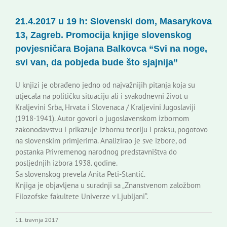
Korisne informacije
21.4.2017 u 19 h: Slovenski dom, Masarykova
13, Zagreb. Promocija knjige slovenskog
povjesničara Bojana Balkovca “Svi na noge,
svi van, da pobjeda bude što sjajnija”
U knjizi je obrađeno jedno od najvažnijih pitanja koja su
utjecala na političku situaciju ali i svakodnevni život u
Kraljevini Srba, Hrvata i Slovenaca / Kraljevini Jugoslaviji
(1918-1941). Autor govori o jugoslavenskom izbornom
zakonodavstvu i prikazuje izbornu teoriju i praksu, pogotovo
na slovenskim primjerima. Analizirao je sve izbore, od
postanka Privremenog narodnog predstavništva do
posljednjih izbora 1938. godine.
Sa slovenskog prevela Anita Peti-Stantić.
Knjiga je objavljena u suradnji sa „Znanstvenom založbom
Filozofske fakultete Univerze v Ljubljani“.
11. travnja 2017