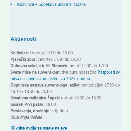
Pozivnica – Šopekova uskrsna izložba
Aktivnosti
Knjižnica:
četvrtak 17.00 do 19.00
Pjevački zbor:
četvrtak 17.30 do 19.30
Duhovna sekcija A. M. Slomšek:
petak 15.00 do 17.00
Svete mise na slovenskom:
dva puta mjesečno
Raspored sv.
misa na slovenskom jeziku za 2025. godinu
Dopunska nastava slovenskoga jezika:
ponedjeljak 17.00 do
18.30 i 18.30 do 20.00
Kreativna radionica Šopek:
utorak 10.00 do 13.00
Susreti Prvi petak:
18.00
Predavanja, druženje:
srijedom
Klub
Moja dežela
Kliknite ovdje za ostale najave