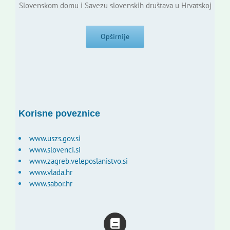
Slovenskom domu i Savezu slovenskih društava u Hrvatskoj
Opširnije
Korisne poveznice
www.uszs.gov.si
www.slovenci.si
www.zagreb.veleposlanistvo.si
www.vlada.hr
www.sabor.hr