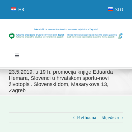
Skip
to
HR
SLO
content
Toggle
Navigation
Početna
23.5.2019. u 19 h: promocija knjige Eduarda
Novosti
Hemara, Slovenci u hrvatskom sportu-novi
životopisi. Slovenski dom, Masarykova 13,
Slovenski dom Zagreb
Zagreb
Vijeće
Kontakti
Prethodna
Slijedeća
Novi odmev – naše glasilo
Izdavaštvo