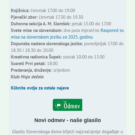
Knjižnica:
četvrtak 17.00 do 19.00
Pjevački zbor:
četvrtak 17.30 do 19.30
Duhovna sekcija A. M. Slomšek:
petak 15.00 do 17.00
Svete mise na slovenskom:
dva puta mjesečno
Raspored sv.
misa na slovenskom jeziku za 2025. godinu
Dopunska nastava slovenskoga jezika:
ponedjeljak 17.00 do
18.30 i 18.30 do 20.00
Kreativna radionica Šopek:
utorak 10.00 do 13.00
Susreti Prvi petak:
18.00
Predavanja, druženje:
srijedom
Klub
Moja dežela
Kliknite ovdje za ostale najave
Novi odmev - naše glasilo
Glasilo Slovenskoga doma bilježi najznačajnije događaje u