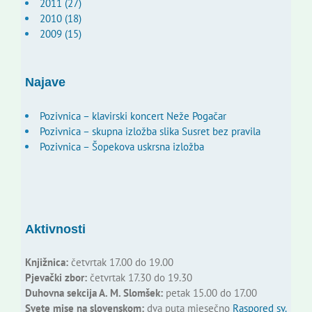
2011 (27)
2010 (18)
2009 (15)
Najave
Pozivnica – klavirski koncert Neže Pogačar
Pozivnica – skupna izložba slika Susret bez pravila
Pozivnica – Šopekova uskrsna izložba
Aktivnosti
Knjižnica:
četvrtak 17.00 do 19.00
Pjevački zbor:
četvrtak 17.30 do 19.30
Duhovna sekcija A. M. Slomšek:
petak 15.00 do 17.00
Svete mise na slovenskom:
dva puta mjesečno
Raspored sv.