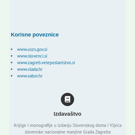
Korisne poveznice
www.uszs.gov.si
www.slovenci.si
www.zagreb.veleposlanistvo.si
www.vlada.hr
www.sabor.hr
Izdavaštvo
Knjige i monografije u izdanju Slovenskog doma i Vijeća
slovenske nacionalne manjine Grada Zagreba