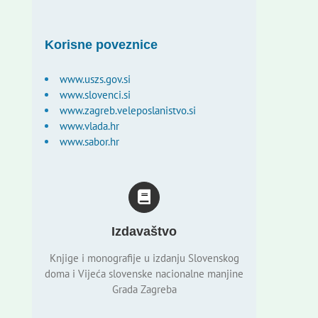
Korisne poveznice
www.uszs.gov.si
www.slovenci.si
www.zagreb.veleposlanistvo.si
www.vlada.hr
www.sabor.hr
Izdavaštvo
Knjige i monografije u izdanju Slovenskog
doma i Vijeća slovenske nacionalne manjine
Grada Zagreba