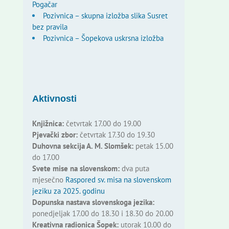
Pogačar
Pozivnica – skupna izložba slika Susret
bez pravila
Pozivnica – Šopekova uskrsna izložba
Aktivnosti
Knjižnica:
četvrtak 17.00 do 19.00
Pjevački zbor:
četvrtak 17.30 do 19.30
Duhovna sekcija A. M. Slomšek:
petak 15.00
do 17.00
Svete mise na slovenskom:
dva puta
mjesečno
Raspored sv. misa na slovenskom
jeziku za 2025. godinu
Dopunska nastava slovenskoga jezika:
ponedjeljak 17.00 do 18.30 i 18.30 do 20.00
Kreativna radionica Šopek:
utorak 10.00 do