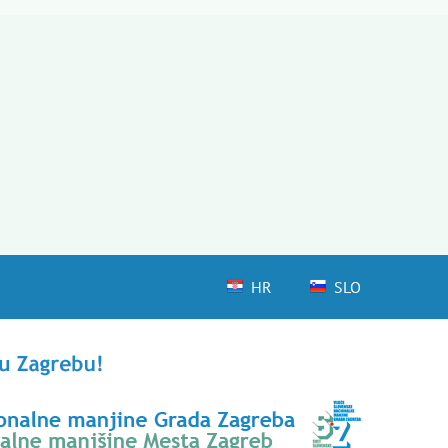
HR
SLO