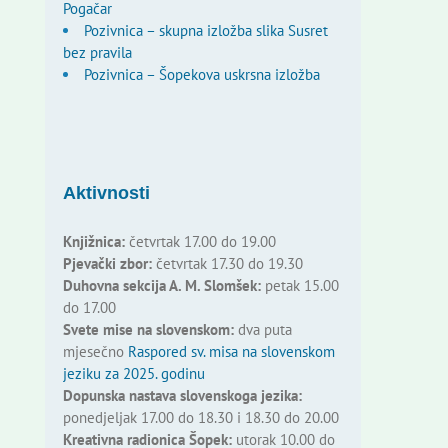
Pogačar
Pozivnica – skupna izložba slika Susret
bez pravila
Pozivnica – Šopekova uskrsna izložba
Aktivnosti
Knjižnica:
četvrtak 17.00 do 19.00
Pjevački zbor:
četvrtak 17.30 do 19.30
Duhovna sekcija A. M. Slomšek:
petak 15.00
do 17.00
Svete mise na slovenskom:
dva puta
mjesečno
Raspored sv. misa na slovenskom
jeziku za 2025. godinu
Dopunska nastava slovenskoga jezika:
ponedjeljak 17.00 do 18.30 i 18.30 do 20.00
Kreativna radionica Šopek:
utorak 10.00 do