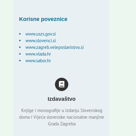
Korisne poveznice
www.uszs.gov.si
www.slovenci.si
www.zagreb.veleposlanistvo.si
www.vlada.hr
www.sabor.hr
Izdavaštvo
Knjige i monografije u izdanju Slovenskog
doma i Vijeća slovenske nacionalne manjine
Grada Zagreba