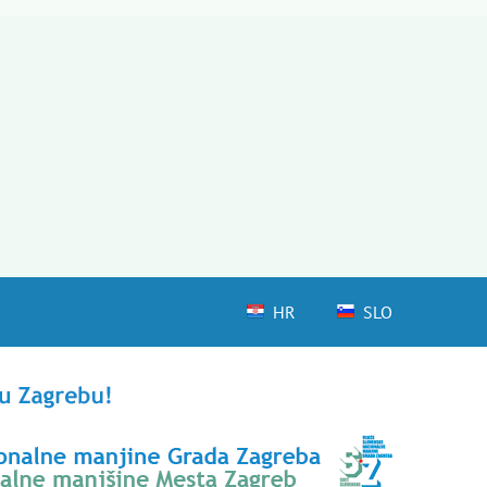
HR
SLO