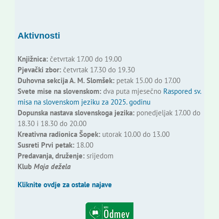
Aktivnosti
Knjižnica:
četvrtak 17.00 do 19.00
Pjevački zbor:
četvrtak 17.30 do 19.30
Duhovna sekcija A. M. Slomšek:
petak 15.00 do 17.00
Svete mise na slovenskom:
dva puta mjesečno
Raspored sv.
misa na slovenskom jeziku za 2025. godinu
Dopunska nastava slovenskoga jezika:
ponedjeljak 17.00 do
18.30 i 18.30 do 20.00
Kreativna radionica Šopek:
utorak 10.00 do 13.00
Susreti Prvi petak:
18.00
Predavanja, druženje:
srijedom
Klub
Moja dežela
Kliknite ovdje za ostale najave