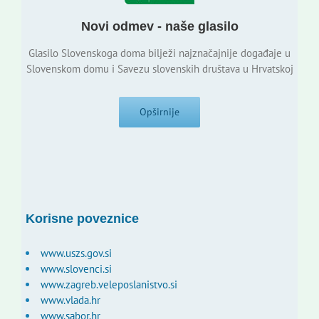
Novi odmev - naše glasilo
Glasilo Slovenskoga doma bilježi najznačajnije događaje u
Slovenskom domu i Savezu slovenskih društava u Hrvatskoj
Opširnije
Korisne poveznice
www.uszs.gov.si
www.slovenci.si
www.zagreb.veleposlanistvo.si
www.vlada.hr
www.sabor.hr