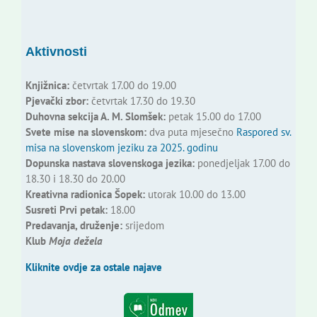
Aktivnosti
Knjižnica:
četvrtak 17.00 do 19.00
Pjevački zbor:
četvrtak 17.30 do 19.30
Duhovna sekcija A. M. Slomšek:
petak 15.00 do 17.00
Svete mise na slovenskom:
dva puta mjesečno
Raspored sv.
misa na slovenskom jeziku za 2025. godinu
Dopunska nastava slovenskoga jezika:
ponedjeljak 17.00 do
18.30 i 18.30 do 20.00
Kreativna radionica Šopek:
utorak 10.00 do 13.00
Susreti Prvi petak:
18.00
Predavanja, druženje:
srijedom
Klub
Moja dežela
Kliknite ovdje za ostale najave