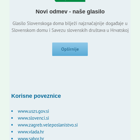
Novi odmev - naše glasilo
Glasilo Slovenskoga doma bilježi najznačajnije događaje u
Slovenskom domu i Savezu slovenskih društava u Hrvatskoj
Opširnije
Korisne poveznice
www.uszs.gov.si
www.slovenci.si
www.zagreb.veleposlanistvo.si
www.vlada.hr
www.sabor.hr