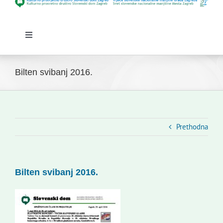
Toggle
Navigation
Početna
Novosti
Bilten svibanj 2016.
Slovenski dom Zagreb
Vijeće
Kontakti
Prethodna
Novi odmev – naše glasilo
Izdavaštvo
Bilten svibanj 2016.
Korisne informacije