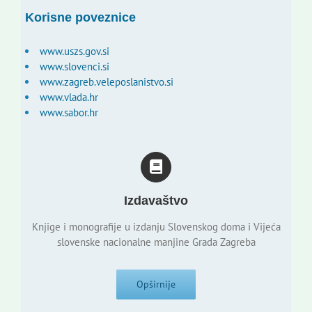
Korisne poveznice
www.uszs.gov.si
www.slovenci.si
www.zagreb.veleposlanistvo.si
www.vlada.hr
www.sabor.hr
Izdavaštvo
Knjige i monografije u izdanju Slovenskog doma i Vijeća
slovenske nacionalne manjine Grada Zagreba
Opširnije