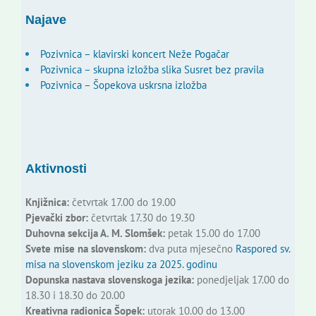
Najave
Pozivnica – klavirski koncert Neže Pogačar
Pozivnica – skupna izložba slika Susret bez pravila
Pozivnica – Šopekova uskrsna izložba
Aktivnosti
Knjižnica:
četvrtak 17.00 do 19.00
Pjevački zbor:
četvrtak 17.30 do 19.30
Duhovna sekcija A. M. Slomšek:
petak 15.00 do 17.00
Svete mise na slovenskom:
dva puta mjesečno
Raspored sv.
misa na slovenskom jeziku za 2025. godinu
Dopunska nastava slovenskoga jezika:
ponedjeljak 17.00 do
18.30 i 18.30 do 20.00
Kreativna radionica Šopek:
utorak 10.00 do 13.00