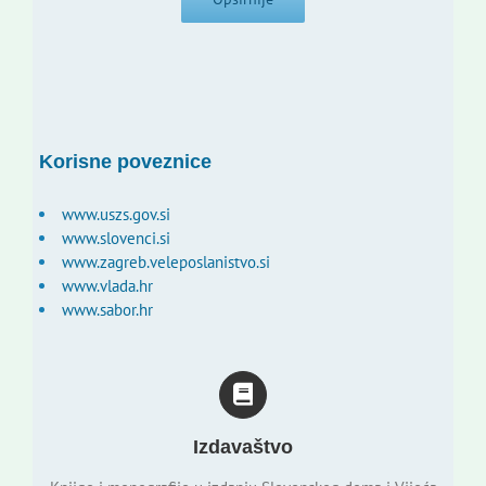
Korisne poveznice
www.uszs.gov.si
www.slovenci.si
www.zagreb.veleposlanistvo.si
www.vlada.hr
www.sabor.hr
Izdavaštvo