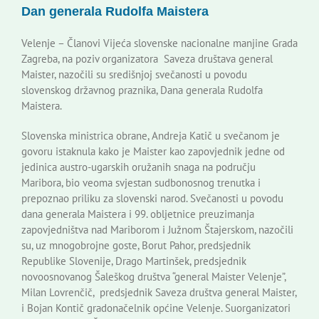
Dan generala Rudolfa Maistera
Korisne informacije
Velenje – Članovi Vijeća slovenske nacionalne manjine Grada
Zagreba, na poziv organizatora Saveza društava general
Maister, nazočili su središnjoj svečanosti u povodu
slovenskog državnog praznika, Dana generala Rudolfa
Maistera.
Slovenska ministrica obrane, Andreja Katič u svečanom je
govoru istaknula kako je Maister kao zapovjednik jedne od
jedinica austro-ugarskih oružanih snaga na području
Maribora, bio veoma svjestan sudbonosnog trenutka i
prepoznao priliku za slovenski narod. Svečanosti u povodu
dana generala Maistera i 99. obljetnice preuzimanja
zapovjedništva nad Mariborom i Južnom Štajerskom, nazočili
su, uz mnogobrojne goste, Borut Pahor, predsjednik
Republike Slovenije, Drago Martinšek, predsjednik
novoosnovanog Šaleškog društva “general Maister Velenje”,
Milan Lovrenčič, predsjednik Saveza društva general Maister,
i Bojan Kontič gradonačelnik općine Velenje. Suorganizatori