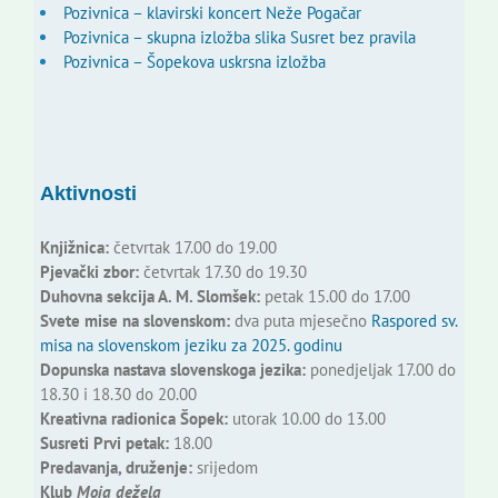
Pozivnica – klavirski koncert Neže Pogačar
Pozivnica – skupna izložba slika Susret bez pravila
Pozivnica – Šopekova uskrsna izložba
Aktivnosti
Knjižnica:
četvrtak 17.00 do 19.00
Pjevački zbor:
četvrtak 17.30 do 19.30
Duhovna sekcija A. M. Slomšek:
petak 15.00 do 17.00
Svete mise na slovenskom:
dva puta mjesečno
Raspored sv.
misa na slovenskom jeziku za 2025. godinu
Dopunska nastava slovenskoga jezika:
ponedjeljak 17.00 do
18.30 i 18.30 do 20.00
Kreativna radionica Šopek:
utorak 10.00 do 13.00
Susreti Prvi petak:
18.00
Predavanja, druženje:
srijedom
Klub
Moja dežela