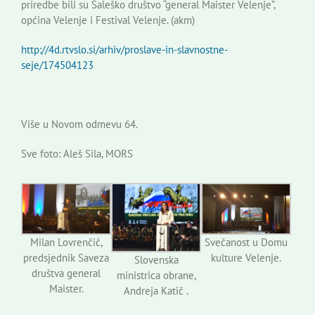
priredbe bili su Šaleško društvo “general Maister Velenje”,
općina Velenje i Festival Velenje. (akm)
http://4d.rtvslo.si/arhiv/proslave-in-slavnostne-
seje/174504123
Više u Novom odmevu 64.
Sve foto: Aleš Sila, MORS
Milan Lovrenčič,
Svečanost u Domu
predsjednik Saveza
kulture Velenje.
Slovenska
društva general
ministrica obrane,
Maister.
Andreja Katič .