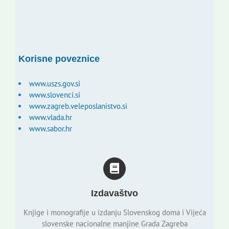
Korisne poveznice
www.uszs.gov.si
www.slovenci.si
www.zagreb.veleposlanistvo.si
www.vlada.hr
www.sabor.hr
Izdavaštvo
Knjige i monografije u izdanju Slovenskog doma i Vijeća
slovenske nacionalne manjine Grada Zagreba