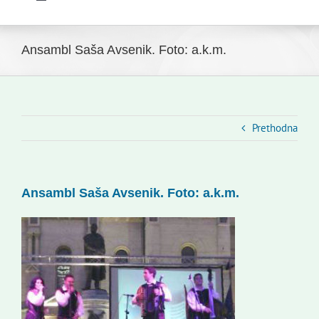
Toggle
Navigation
Početna
Novosti
Ansambl Saša Avsenik. Foto: a.k.m.
Slovenski dom Zagreb
Vijeće
Kontakti
Prethodna
Novi odmev – naše glasilo
Izdavaštvo
Ansambl Saša Avsenik. Foto: a.k.m.
Korisne informacije