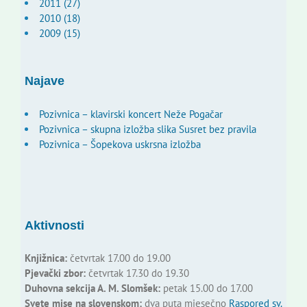
2011 (27)
2010 (18)
2009 (15)
Najave
Pozivnica – klavirski koncert Neže Pogačar
Pozivnica – skupna izložba slika Susret bez pravila
Pozivnica – Šopekova uskrsna izložba
Aktivnosti
Knjižnica:
četvrtak 17.00 do 19.00
Pjevački zbor:
četvrtak 17.30 do 19.30
Duhovna sekcija A. M. Slomšek:
petak 15.00 do 17.00
Svete mise na slovenskom:
dva puta mjesečno
Raspored sv.