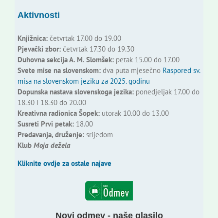
Aktivnosti
Knjižnica:
četvrtak 17.00 do 19.00
Pjevački zbor:
četvrtak 17.30 do 19.30
Duhovna sekcija A. M. Slomšek:
petak 15.00 do 17.00
Svete mise na slovenskom:
dva puta mjesečno
Raspored sv.
misa na slovenskom jeziku za 2025. godinu
Dopunska nastava slovenskoga jezika:
ponedjeljak 17.00 do
18.30 i 18.30 do 20.00
Kreativna radionica Šopek:
utorak 10.00 do 13.00
Susreti Prvi petak:
18.00
Predavanja, druženje:
srijedom
Klub
Moja dežela
Kliknite ovdje za ostale najave
Novi odmev - naše glasilo