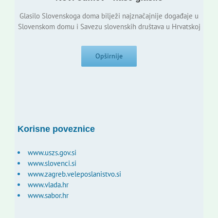
Glasilo Slovenskoga doma bilježi najznačajnije događaje u
Slovenskom domu i Savezu slovenskih društava u Hrvatskoj
Opširnije
Korisne poveznice
www.uszs.gov.si
www.slovenci.si
www.zagreb.veleposlanistvo.si
www.vlada.hr
www.sabor.hr