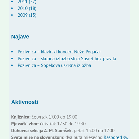
2011 (27)
2010 (18)
2009 (15)
Najave
Pozivnica – klavirski koncert Neže Pogačar
Pozivnica – skupna izložba slika Susret bez pravila
Pozivnica – Šopekova uskrsna izložba
Aktivnosti
Knjižnica:
četvrtak 17.00 do 19.00
Pjevački zbor:
četvrtak 17.30 do 19.30
Duhovna sekcija A. M. Slomšek:
petak 15.00 do 17.00
Svete mise na slovenskom:
dva puta mjesečno
Raspored sv.