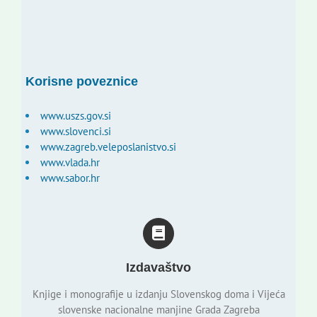
Korisne poveznice
www.uszs.gov.si
www.slovenci.si
www.zagreb.veleposlanistvo.si
www.vlada.hr
www.sabor.hr
Izdavaštvo
Knjige i monografije u izdanju Slovenskog doma i Vijeća
slovenske nacionalne manjine Grada Zagreba