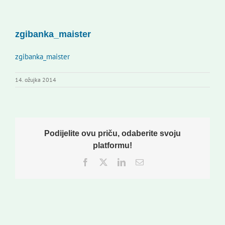
Novi odmev – naše glasilo
Izdavaštvo
zgibanka_maister
Korisne informacije
zgibanka_maister
14. ožujka 2014
Podijelite ovu priču, odaberite svoju
platformu!
Facebook
Twitter
LinkedIn
Email: