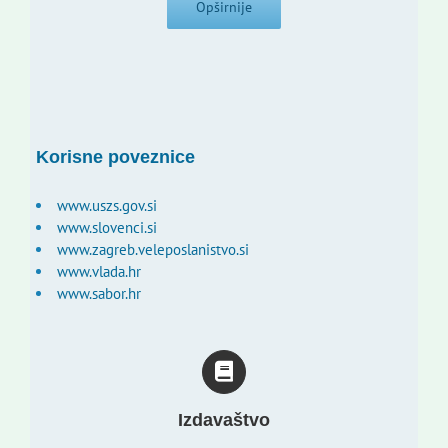
Opširnije
Korisne poveznice
www.uszs.gov.si
www.slovenci.si
www.zagreb.veleposlanistvo.si
www.vlada.hr
www.sabor.hr
Izdavaštvo