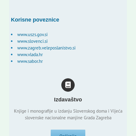
Korisne poveznice
www.uszs.gov.si
www.slovenci.si
www.zagreb.veleposlanistvo.si
www.vlada.hr
www.sabor.hr
Izdavaštvo
Knjige i monografije u izdanju Slovenskog doma i Vijeća
slovenske nacionalne manjine Grada Zagreba