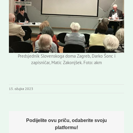
Predsjednik Slovenskoga doma Zagreb, Darko Šonc i
zapisničar, Matic Zakonjšek. Foto: akm
15. ožujka 2023
Podijelite ovu priču, odaberite svoju
platformu!