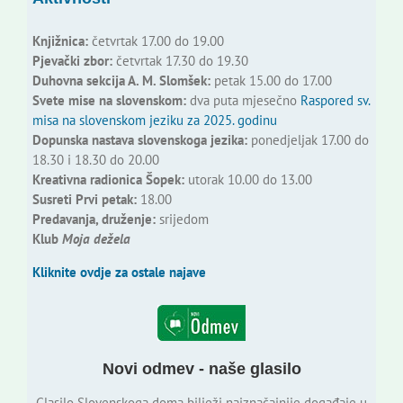
Knjižnica:
četvrtak 17.00 do 19.00
Pjevački zbor:
četvrtak 17.30 do 19.30
Duhovna sekcija A. M. Slomšek:
petak 15.00 do 17.00
Svete mise na slovenskom:
dva puta mjesečno
Raspored sv.
misa na slovenskom jeziku za 2025. godinu
Dopunska nastava slovenskoga jezika:
ponedjeljak 17.00 do
18.30 i 18.30 do 20.00
Kreativna radionica Šopek:
utorak 10.00 do 13.00
Susreti Prvi petak:
18.00
Predavanja, druženje:
srijedom
Klub
Moja dežela
Kliknite ovdje za ostale najave
Novi odmev - naše glasilo
Glasilo Slovenskoga doma bilježi najznačajnije događaje u