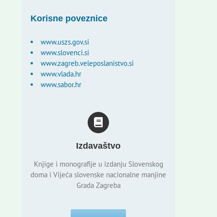
Korisne poveznice
www.uszs.gov.si
www.slovenci.si
www.zagreb.veleposlanistvo.si
www.vlada.hr
www.sabor.hr
Izdavaštvo
Knjige i monografije u izdanju Slovenskog
doma i Vijeća slovenske nacionalne manjine
Grada Zagreba