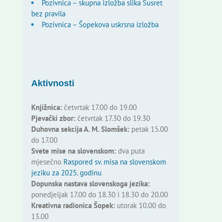
Pozivnica – skupna izložba slika Susret
bez pravila
Pozivnica – Šopekova uskrsna izložba
Aktivnosti
Knjižnica:
četvrtak 17.00 do 19.00
Pjevački zbor:
četvrtak 17.30 do 19.30
Duhovna sekcija A. M. Slomšek:
petak 15.00
do 17.00
Svete mise na slovenskom:
dva puta
mjesečno
Raspored sv. misa na slovenskom
jeziku za 2025. godinu
Dopunska nastava slovenskoga jezika:
ponedjeljak 17.00 do 18.30 i 18.30 do 20.00
Kreativna radionica Šopek:
utorak 10.00 do
13.00