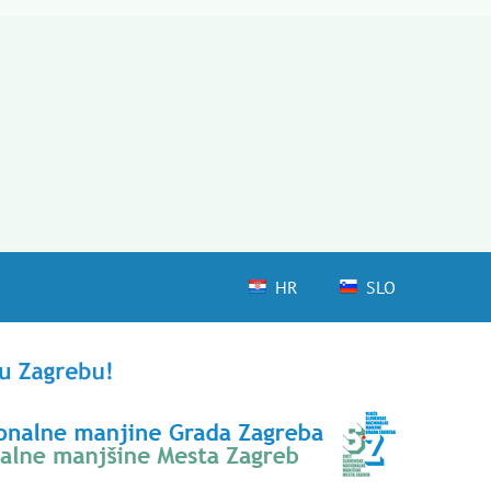
HR
SLO