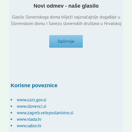
Novi odmev - naše glasilo
Glasilo Slovenskoga doma bilježi najznačajnije događaje u
Slovenskom domu i Savezu slovenskih društava u Hrvatskoj
Opširnije
Korisne poveznice
www.uszs.gov.si
www.slovenci.si
www.zagreb.veleposlanistvo.si
www.vlada.hr
www.sabor.hr