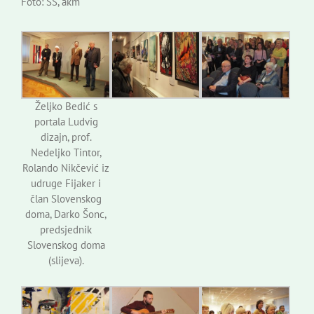
Foto: SŠ, akm
Željko Bedić s
portala Ludvig
dizajn, prof.
Nedeljko Tintor,
Rolando Nikčević iz
udruge Fijaker i
član Slovenskog
doma, Darko Šonc,
predsjednik
Slovenskog doma
(slijeva).