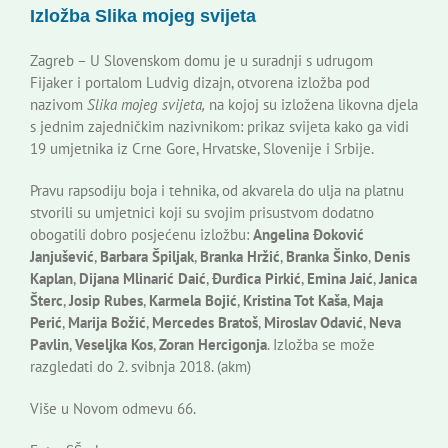
Izložba Slika mojeg svijeta
Korisne informacije
Zagreb – U Slovenskom domu je u suradnji s udrugom
Fijaker i portalom Ludvig dizajn, otvorena izložba pod
nazivom
Slika mojeg svijeta,
na kojoj su izložena likovna djela
s jednim zajedničkim nazivnikom: prikaz svijeta kako ga vidi
19 umjetnika iz Crne Gore, Hrvatske, Slovenije i Srbije.
Pravu rapsodiju boja i tehnika, od akvarela do ulja na platnu
stvorili su umjetnici koji su svojim prisustvom dodatno
obogatili dobro posjećenu izložbu:
Angelina Đoković
Janjušević
,
Barbara Špiljak
,
Branka Hržić
,
Branka Šinko
,
Denis
Kaplan
,
Dijana Mlinarić Daić
,
Đurđica Pirkić
,
Emina Jaić
,
Janica
Šterc
,
Josip Rubes
,
Karmela Bojić
,
Kristina Tot Kaša
,
Maja
Perić
,
Marija Božić
,
Mercedes Bratoš
,
Miroslav Odavić
,
Neva
Pavlin
,
Veseljka Kos
,
Zoran Hercigonja
. Izložba se može
razgledati do 2. svibnja 2018. (akm)
Više u Novom odmevu 66.