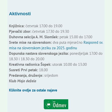
Aktivnosti
Knjižnica:
četvrtak 17.00 do 19.00
Pjevački zbor:
četvrtak 17.30 do 19.30
Duhovna sekcija A. M. Slomšek:
petak 15.00 do 17.00
Svete mise na slovenskom:
dva puta mjesečno
Raspored sv.
misa na slovenskom jeziku za 2025. godinu
Dopunska nastava slovenskoga jezika:
ponedjeljak 17.00 do
18.30 i 18.30 do 20.00
Kreativna radionica Šopek:
utorak 10.00 do 13.00
Susreti Prvi petak:
18.00
Predavanja, druženje:
srijedom
Klub
Moja dežela
Kliknite ovdje za ostale najave