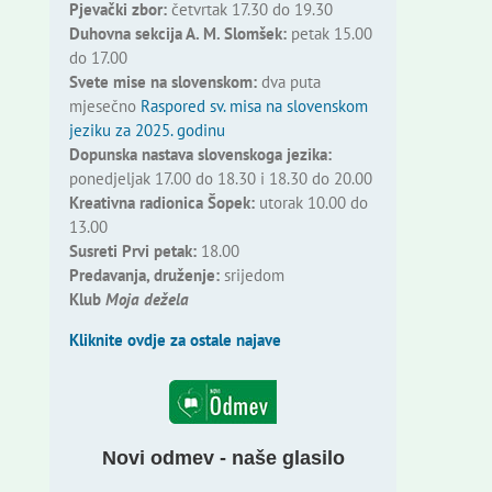
Pjevački zbor:
četvrtak 17.30 do 19.30
Duhovna sekcija A. M. Slomšek:
petak 15.00
do 17.00
Svete mise na slovenskom:
dva puta
mjesečno
Raspored sv. misa na slovenskom
jeziku za 2025. godinu
Dopunska nastava slovenskoga jezika:
ponedjeljak 17.00 do 18.30 i 18.30 do 20.00
Kreativna radionica Šopek:
utorak 10.00 do
13.00
Susreti Prvi petak:
18.00
Predavanja, druženje:
srijedom
Klub
Moja dežela
Kliknite ovdje za ostale najave
Novi odmev - naše glasilo