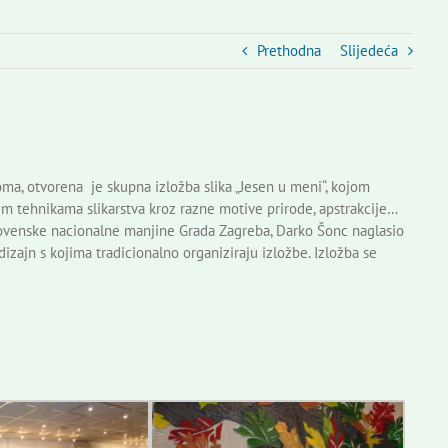
Prethodna
Slijedeća
a, otvorena je skupna izložba slika „Jesen u meni“, kojom
im tehnikama slikarstva kroz razne motive prirode, apstrakcije…
ovenske nacionalne manjine Grada Zagreba, Darko Šonc naglasio
izajn s kojima tradicionalno organiziraju izložbe. Izložba se