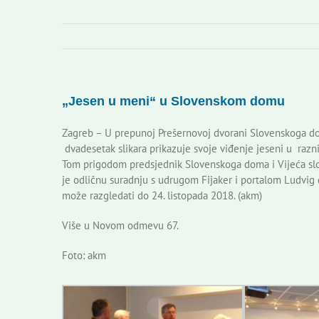
„Jesen u meni“ u Slovenskom domu
Zagreb – U prepunoj Prešernovoj dvorani Slovenskoga dom
dvadesetak slikara prikazuje svoje viđenje jeseni u razn
Tom prigodom predsjednik Slovenskoga doma i Vijeća sl
je odličnu suradnju s udrugom Fijaker i portalom Ludvig d
može razgledati do 24. listopada 2018. (akm)
Više u Novom odmevu 67.
Foto: akm