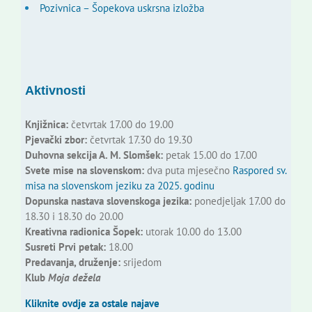
Pozivnica – Šopekova uskrsna izložba
Aktivnosti
Knjižnica:
četvrtak 17.00 do 19.00
Pjevački zbor:
četvrtak 17.30 do 19.30
Duhovna sekcija A. M. Slomšek:
petak 15.00 do 17.00
Svete mise na slovenskom:
dva puta mjesečno
Raspored sv.
misa na slovenskom jeziku za 2025. godinu
Dopunska nastava slovenskoga jezika:
ponedjeljak 17.00 do
18.30 i 18.30 do 20.00
Kreativna radionica Šopek:
utorak 10.00 do 13.00
Susreti Prvi petak:
18.00
Predavanja, druženje:
srijedom
Klub
Moja dežela
Kliknite ovdje za ostale najave