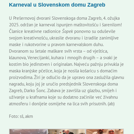
Karneval u Slovenskom domu Zagreb
Korisne informacije
U Prešernovoj dvorani Slovenskoga doma Zagreb, 4. ožujka
2025. održan je karneval ispunjen maštovitošću i šarenilom!
Članice kreativne radionice
Šopek
ponovno su oduševile
svojom kreativnošću, ukrasile dvoranu i izradile zanimljive
maske i rukotvorine u pravom karnevalskom duhu.
Dvoranom su šetale maškare svih vrsta – od vještica,
klaunova, Venecijanki, kuhara i mnogih drugih – a svaki je
kostim bio jedinstven i originalan. Najveću pažnju privukla je
maska kranjske pčelice, koja je nosila košaricu s domaćim
proizvodima. Žiri je odlučio da je upravo ona zaslužila glavnu
nagradu, koju joj je uručio predsjednik Slovenskoga doma
Zagreb, Darko Šonc. Zabava je završila uz glazbu, smijeh i
uživanje u krafnama koje su dodatno začinile već živahnu
atmosferu i donijele osmijehe na lica svih prisutnih. (ab)
Foto: sš, akm