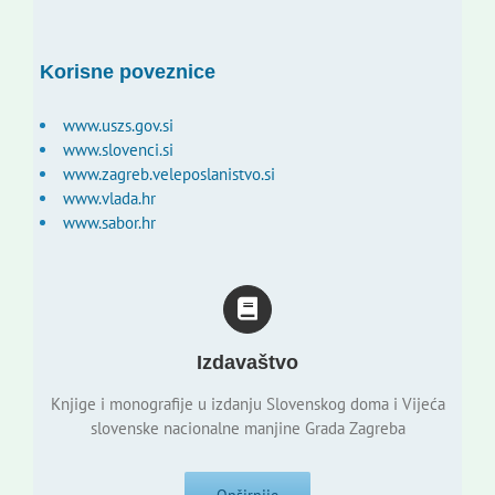
Korisne poveznice
www.uszs.gov.si
www.slovenci.si
www.zagreb.veleposlanistvo.si
www.vlada.hr
www.sabor.hr
Izdavaštvo
Knjige i monografije u izdanju Slovenskog doma i Vijeća
slovenske nacionalne manjine Grada Zagreba