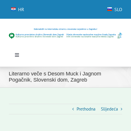
Skip
to
HR
SLO
content
Toggle
Navigation
Početna
Literarno veče s Desom Muck i Jagnom
Novosti
Pogačnik, Slovenski dom, Zagreb
Slovenski dom Zagreb
Vijeće
Kontakti
Prethodna
Slijedeća
Novi odmev – naše glasilo
Izdavaštvo