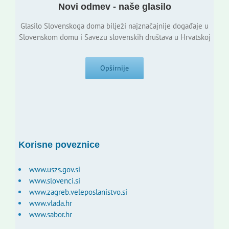
Novi odmev - naše glasilo
Glasilo Slovenskoga doma bilježi najznačajnije događaje u
Slovenskom domu i Savezu slovenskih društava u Hrvatskoj
Opširnije
Korisne poveznice
www.uszs.gov.si
www.slovenci.si
www.zagreb.veleposlanistvo.si
www.vlada.hr
www.sabor.hr