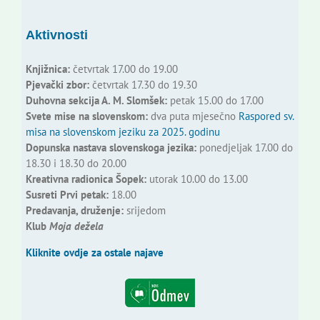
Aktivnosti
Knjižnica:
četvrtak 17.00 do 19.00
Pjevački zbor:
četvrtak 17.30 do 19.30
Duhovna sekcija A. M. Slomšek:
petak 15.00 do 17.00
Svete mise na slovenskom:
dva puta mjesečno
Raspored sv.
misa na slovenskom jeziku za 2025. godinu
Dopunska nastava slovenskoga jezika:
ponedjeljak 17.00 do
18.30 i 18.30 do 20.00
Kreativna radionica Šopek:
utorak 10.00 do 13.00
Susreti Prvi petak:
18.00
Predavanja, druženje:
srijedom
Klub
Moja dežela
Kliknite ovdje za ostale najave