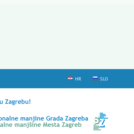
HR
SLO