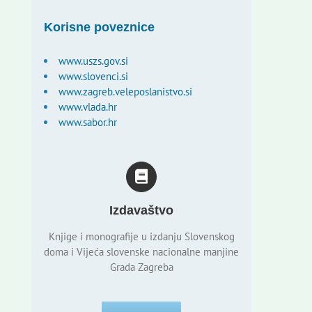
Korisne poveznice
www.uszs.gov.si
www.slovenci.si
www.zagreb.veleposlanistvo.si
www.vlada.hr
www.sabor.hr
Izdavaštvo
Knjige i monografije u izdanju Slovenskog
doma i Vijeća slovenske nacionalne manjine
Grada Zagreba