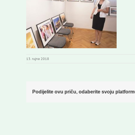
13. rujna 2018
Podijelite ovu priču, odaberite svoju platform