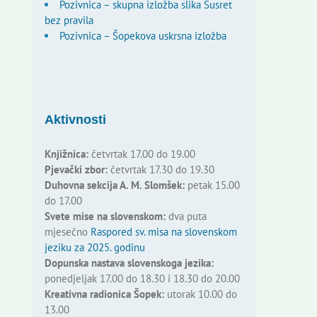
Pozivnica – skupna izložba slika Susret
bez pravila
Pozivnica – Šopekova uskrsna izložba
Aktivnosti
Knjižnica:
četvrtak 17.00 do 19.00
Pjevački zbor:
četvrtak 17.30 do 19.30
Duhovna sekcija A. M. Slomšek:
petak 15.00
do 17.00
Svete mise na slovenskom:
dva puta
mjesečno
Raspored sv. misa na slovenskom
jeziku za 2025. godinu
Dopunska nastava slovenskoga jezika:
ponedjeljak 17.00 do 18.30 i 18.30 do 20.00
Kreativna radionica Šopek:
utorak 10.00 do
13.00